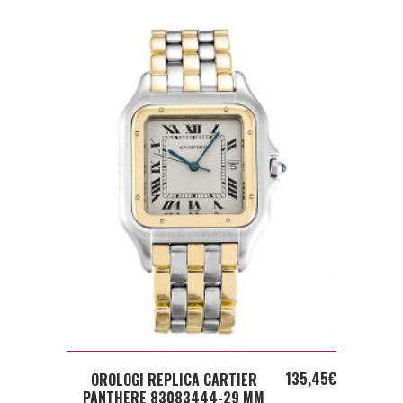
ADD TO CART
135,45
€
OROLOGI REPLICA CARTIER
PANTHERE 83083444-29 MM