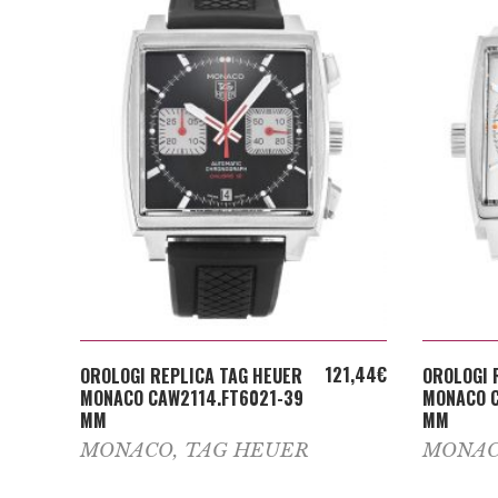
ADD TO CART
121,44
€
OROLOGI REPLICA TAG HEUER
OROLOGI 
MONACO CAW2114.FT6021-39
MONACO C
MM
MM
MONACO
,
TAG HEUER
MONA