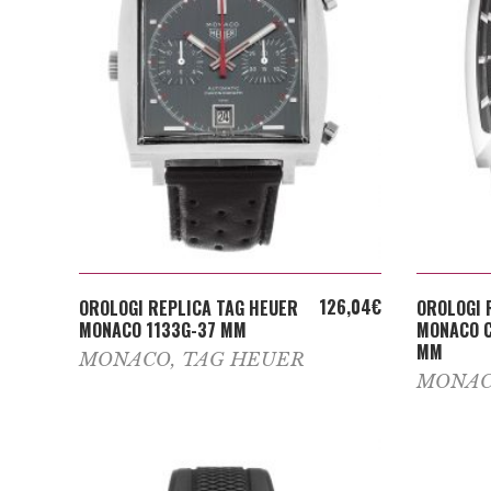
ADD TO CART
126,04
€
OROLOGI REPLICA TAG HEUER
OROLOGI 
MONACO 1133G-37 MM
MONACO C
MM
MONACO
,
TAG HEUER
MONA