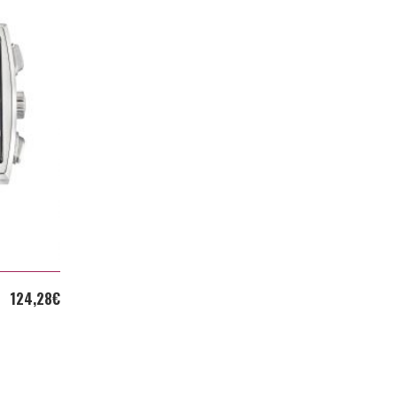
124,28
€