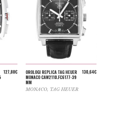
ADD TO CART
127,88
€
130,64
€
OROLOGI REPLICA TAG HEUER
5
MONACO CAW2110.FC6177-39
MM
MONACO
,
TAG HEUER