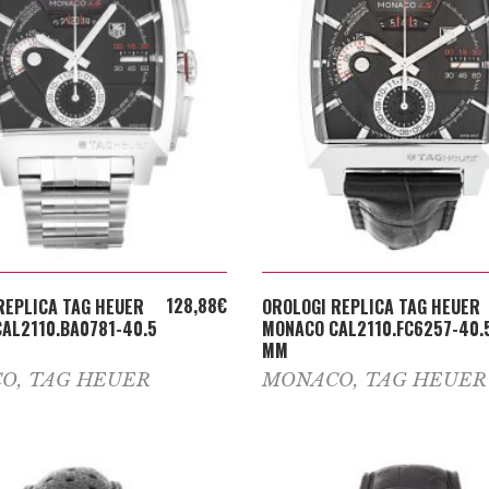
ADD TO CART
ADD TO CART
128,88
€
REPLICA TAG HEUER
OROLOGI REPLICA TAG HEUER
AL2110.BA0781-40.5
MONACO CAL2110.FC6257-40.
MM
CO
,
TAG HEUER
MONACO
,
TAG HEUER