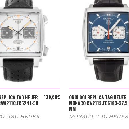
ADD TO CART
ADD TO CART
129,68
€
REPLICA TAG HEUER
OROLOGI REPLICA TAG HEUER
AW211C.FC6241-38
MONACO CW2113.FC6183-37.5
MM
CO
,
TAG HEUER
MONACO
,
TAG HEUER