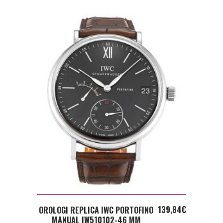
ADD TO CART
139,84
€
OROLOGI REPLICA IWC PORTOFINO
MANUAL IW510102-46 MM