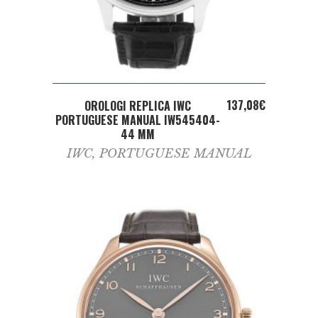
ADD TO CART
137,08
€
OROLOGI REPLICA IWC
PORTUGUESE MANUAL IW545404-
44 MM
IWC
,
PORTUGUESE MANUAL