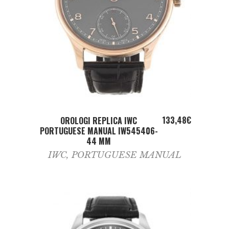
ADD TO CART
133,48
€
OROLOGI REPLICA IWC
PORTUGUESE MANUAL IW545406-
44 MM
IWC
,
PORTUGUESE MANUAL