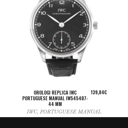
ADD TO CART
139,84
€
OROLOGI REPLICA IWC
PORTUGUESE MANUAL IW545407-
44 MM
IWC
,
PORTUGUESE MANUAL