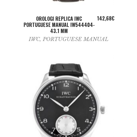
ADD TO CART
142,68
€
OROLOGI REPLICA IWC
PORTUGUESE MANUAL IW544404-
43.1 MM
IWC
,
PORTUGUESE MANUAL