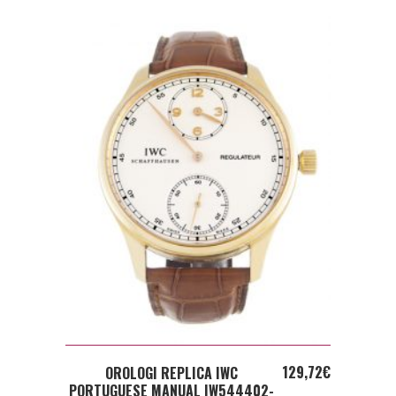
ADD TO CART
129,72
€
OROLOGI REPLICA IWC
PORTUGUESE MANUAL IW544402-