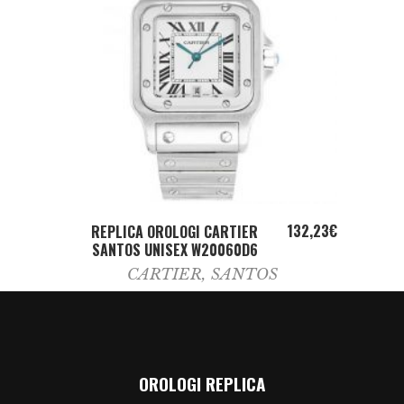
ADD TO CART
132,23
€
REPLICA OROLOGI CARTIER
SANTOS UNISEX W20060D6
CARTIER
,
SANTOS
OROLOGI REPLICA