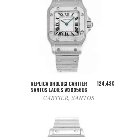
ADD TO CART
124,43
€
REPLICA OROLOGI CARTIER
SANTOS LADIES W20056D6
CARTIER
,
SANTOS