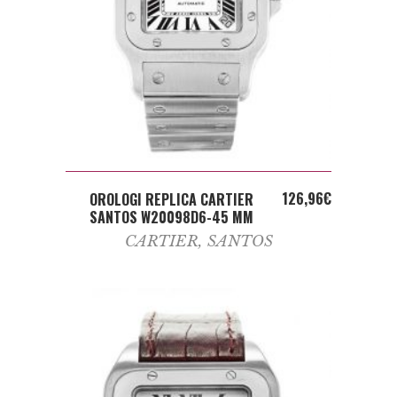
ADD TO CART
126,96
€
OROLOGI REPLICA CARTIER
SANTOS W20098D6-45 MM
CARTIER
,
SANTOS