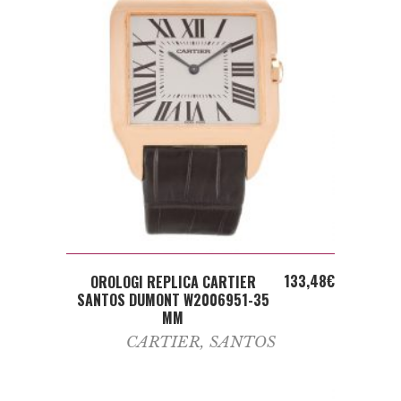
ADD TO CART
133,48
€
OROLOGI REPLICA CARTIER
SANTOS DUMONT W2006951-35
MM
CARTIER
,
SANTOS