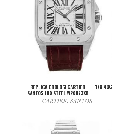
ADD TO CART
178,43
€
REPLICA OROLOGI CARTIER
SANTOS 100 STEEL W20073X8
CARTIER
,
SANTOS