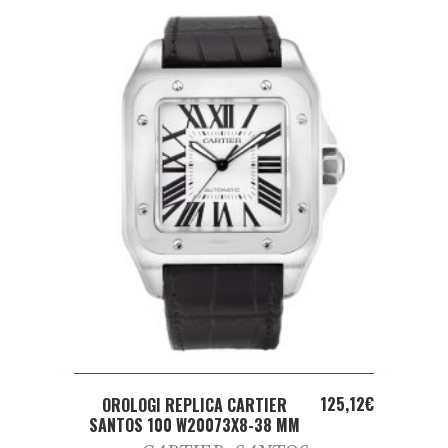
ADD TO CART
125,12
€
OROLOGI REPLICA CARTIER
SANTOS 100 W20073X8-38 MM