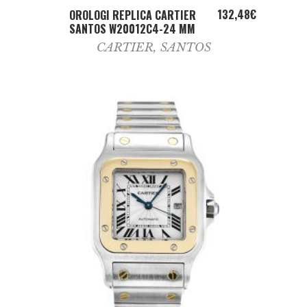
ADD TO CART
132,48
€
OROLOGI REPLICA CARTIER
SANTOS W20012C4-24 MM
CARTIER
,
SANTOS