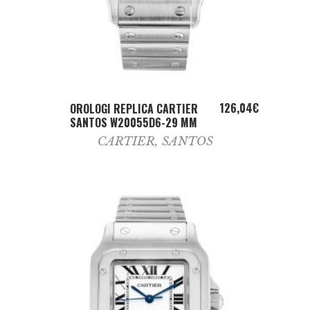
ADD TO CART
126,04
€
OROLOGI REPLICA CARTIER
SANTOS W20055D6-29 MM
CARTIER
,
SANTOS