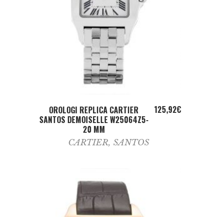
ADD TO CART
125,92
€
OROLOGI REPLICA CARTIER
SANTOS DEMOISELLE W25064Z5-
20 MM
CARTIER
,
SANTOS