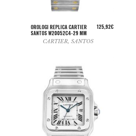
ADD TO CART
125,92
€
OROLOGI REPLICA CARTIER
SANTOS W20052C4-29 MM
CARTIER
,
SANTOS