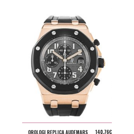
ADD TO CART
140,76
€
OROLOGI REPLICA AUDEMARS