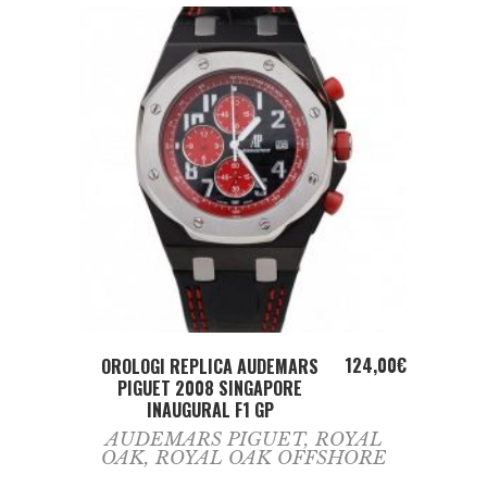
ADD TO CART
124,00
€
OROLOGI REPLICA AUDEMARS
PIGUET 2008 SINGAPORE
INAUGURAL F1 GP
AUDEMARS PIGUET
,
ROYAL
OAK
,
ROYAL OAK OFFSHORE