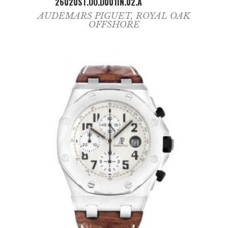
26020ST.OO.D001IN.02.A
AUDEMARS PIGUET
,
ROYAL OAK
OFFSHORE