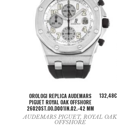
ADD TO CART
132,48
€
OROLOGI REPLICA AUDEMARS
PIGUET ROYAL OAK OFFSHORE
26020ST.OO.D001IN.02.-42 MM
AUDEMARS PIGUET
,
ROYAL OAK
OFFSHORE