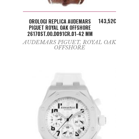
ADD TO CART
143,52
€
OROLOGI REPLICA AUDEMARS
PIGUET ROYAL OAK OFFSHORE
26170ST.OO.D091CR.01-42 MM
AUDEMARS PIGUET
,
ROYAL OAK
OFFSHORE