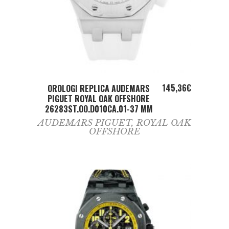
ADD TO CART
145,36
€
OROLOGI REPLICA AUDEMARS
PIGUET ROYAL OAK OFFSHORE
26283ST.OO.D010CA.01-37 MM
AUDEMARS PIGUET
,
ROYAL OAK
OFFSHORE