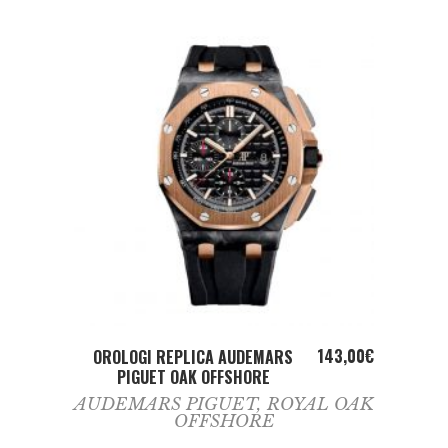
ADD TO CART
143,00
€
OROLOGI REPLICA AUDEMARS
PIGUET OAK OFFSHORE
AUDEMARS PIGUET
,
ROYAL OAK
OFFSHORE