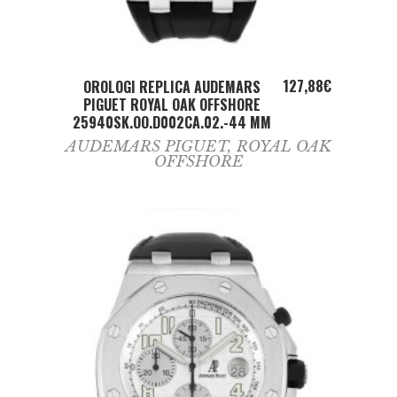
ADD TO CART
127,88
€
OROLOGI REPLICA AUDEMARS
PIGUET ROYAL OAK OFFSHORE
25940SK.OO.D002CA.02.-44 MM
AUDEMARS PIGUET
,
ROYAL OAK
OFFSHORE