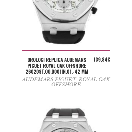
ADD TO CART
139,84
€
OROLOGI REPLICA AUDEMARS
PIGUET ROYAL OAK OFFSHORE
26020ST.OO.D001IN.01.-42 MM
AUDEMARS PIGUET
,
ROYAL OAK
OFFSHORE