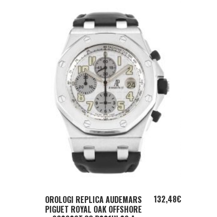
ADD TO CART
132,48
€
OROLOGI REPLICA AUDEMARS
PIGUET ROYAL OAK OFFSHORE