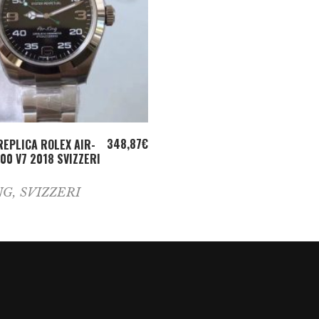
ADD TO CART
348,87
€
REPLICA ROLEX AIR-
00 V7 2018 SVIZZERI
NG
,
SVIZZERI