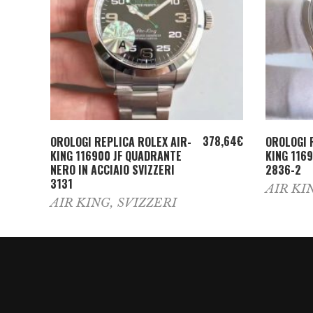
ADD TO CART
378,64
€
OROLOGI REPLICA ROLEX AIR-
OROLOGI 
KING 116900 JF QUADRANTE
KING 1169
NERO IN ACCIAIO SVIZZERI
2836-2
3131
AIR KI
AIR KING
,
SVIZZERI