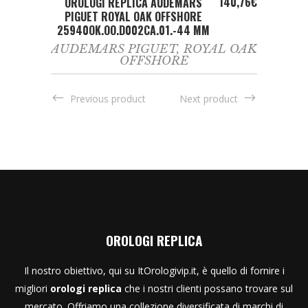
140,76
€
OROLOGI REPLICA AUDEMARS
PIGUET ROYAL OAK OFFSHORE
25940OK.OO.D002CA.01.-44 MM
AUDEMARS PIGUET
,
ROYAL OAK
OFFSHORE
Previous product
Next product
OROLOGI REPLICA
Il nostro obiettivo, qui su ItOrologivip.it, è quello di fornire i
migliori
orologi replica
che i nostri clienti possano trovare sul
mercato. Offriamo una collezione diversificata di marchi di