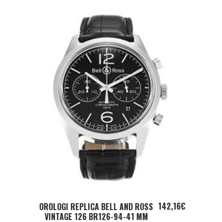
ADD TO CART
142,16
€
OROLOGI REPLICA BELL AND ROSS
VINTAGE 126 BR126-94-41 MM