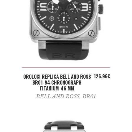
ADD TO CART
126,96
€
OROLOGI REPLICA BELL AND ROSS
BR01-94 CHRONOGRAPH
TITANIUM-46 MM
BELL AND ROSS
,
BR01