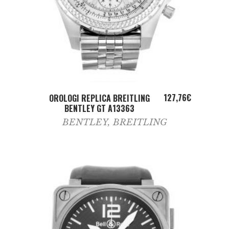
ADD TO CART
127,76
€
OROLOGI REPLICA BREITLING
BENTLEY GT A13363
BENTLEY
,
BREITLING