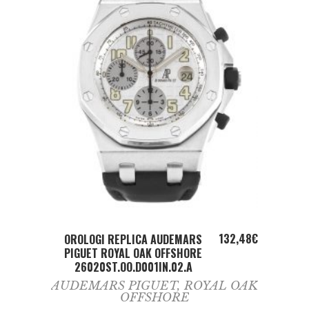
ADD TO CART
132,48
€
OROLOGI REPLICA AUDEMARS
PIGUET ROYAL OAK OFFSHORE
26020ST.OO.D001IN.02.A
AUDEMARS PIGUET
,
ROYAL OAK
OFFSHORE