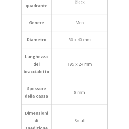
Black
quadrante
Genere
Men
Diametro
50 x 40 mm
Lunghezza
del
195 x 24 mm
braccialetto
Spessore
8 mm
della cassa
Dimensioni
di
Small
spedizione