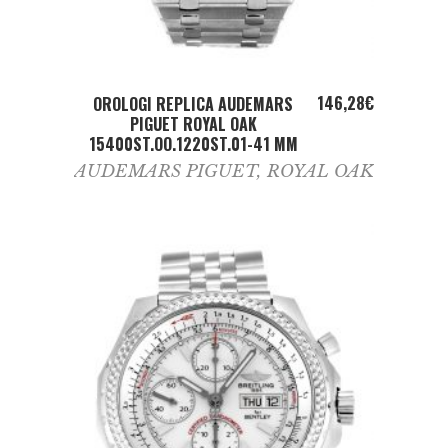
ADD TO CART
146,28
€
OROLOGI REPLICA AUDEMARS
PIGUET ROYAL OAK
15400ST.OO.1220ST.01-41 MM
AUDEMARS PIGUET
,
ROYAL OAK