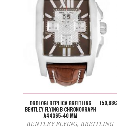
ADD TO CART
150,88
€
OROLOGI REPLICA BREITLING
BENTLEY FLYING B CHRONOGRAPH
A44365-40 MM
BENTLEY FLYING
,
BREITLING