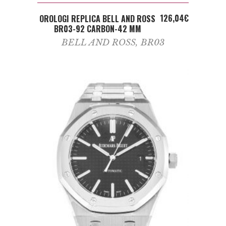
ADD TO CART
126,04
€
OROLOGI REPLICA BELL AND ROSS
BR03-92 CARBON-42 MM
BELL AND ROSS
,
BR03