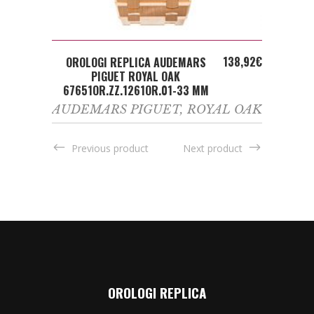
ADD TO CART
138,92
€
OROLOGI REPLICA AUDEMARS
PIGUET ROYAL OAK
67651OR.ZZ.1261OR.01-33 MM
AUDEMARS PIGUET
,
ROYAL OAK
Previous product
Next product
OROLOGI REPLICA