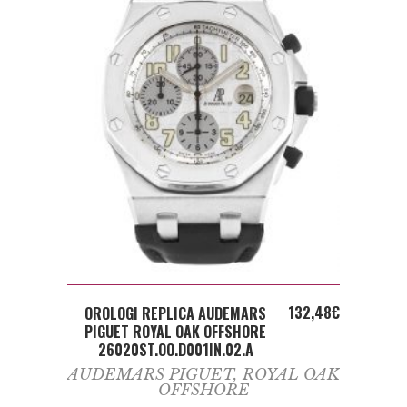
ADD TO CART
132,48
€
OROLOGI REPLICA AUDEMARS
PIGUET ROYAL OAK OFFSHORE
26020ST.OO.D001IN.02.A
AUDEMARS PIGUET
,
ROYAL OAK
OFFSHORE