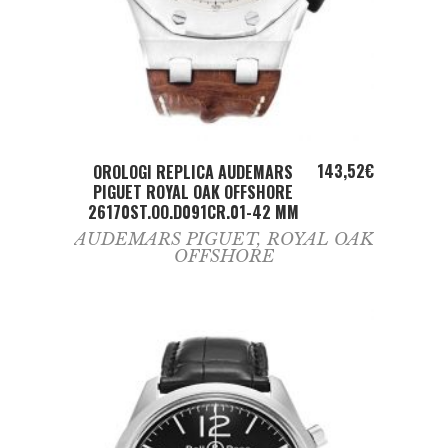
ADD TO CART
143,52
€
OROLOGI REPLICA AUDEMARS
PIGUET ROYAL OAK OFFSHORE
26170ST.OO.D091CR.01-42 MM
AUDEMARS PIGUET
,
ROYAL OAK
OFFSHORE