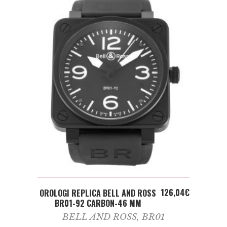
ADD TO CART
126,04
€
OROLOGI REPLICA BELL AND ROSS
BR01-92 CARBON-46 MM
BELL AND ROSS
,
BR01