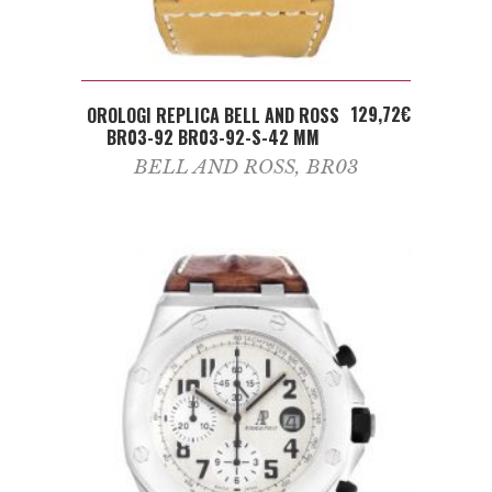
ADD TO CART
129,72
€
OROLOGI REPLICA BELL AND ROSS
BR03-92 BR03-92-S-42 MM
BELL AND ROSS
,
BR03