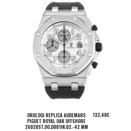
ADD TO CART
132,48
€
OROLOGI REPLICA AUDEMARS
PIGUET ROYAL OAK OFFSHORE
26020ST.OO.D001IN.02.-42 MM