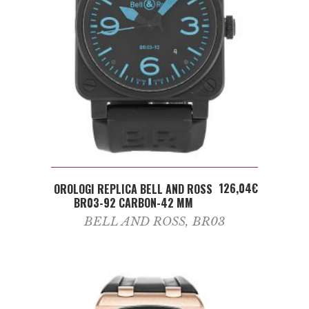
ADD TO CART
126,04
€
OROLOGI REPLICA BELL AND ROSS
BR03-92 CARBON-42 MM
BELL AND ROSS
,
BR03