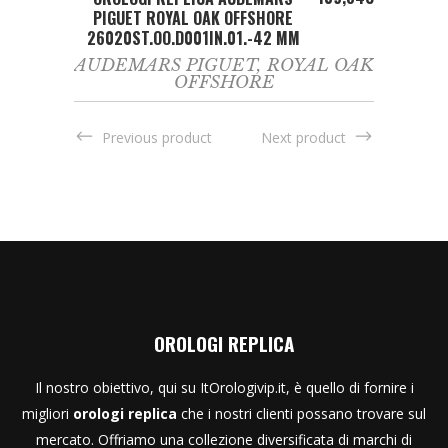
PIGUET ROYAL OAK OFFSHORE
26020ST.OO.D001IN.01.-42 MM
AUDEMARS PIGUET
,
ROYAL OAK
OFFSHORE
Previous product
Next product
OROLOGI REPLICA
Il nostro obiettivo, qui su ItOrologivip.it, è quello di fornire i
migliori
orologi replica
che i nostri clienti possano trovare sul
mercato. Offriamo una collezione diversificata di marchi di