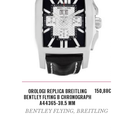
ADD TO CART
150,88
€
OROLOGI REPLICA BREITLING
BENTLEY FLYING B CHRONOGRAPH
A44365-38.5 MM
BENTLEY FLYING
,
BREITLING