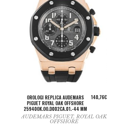
ADD TO CART
140,76
€
OROLOGI REPLICA AUDEMARS
PIGUET ROYAL OAK OFFSHORE
25940OK.OO.D002CA.01.-44 MM
AUDEMARS PIGUET
,
ROYAL OAK
OFFSHORE