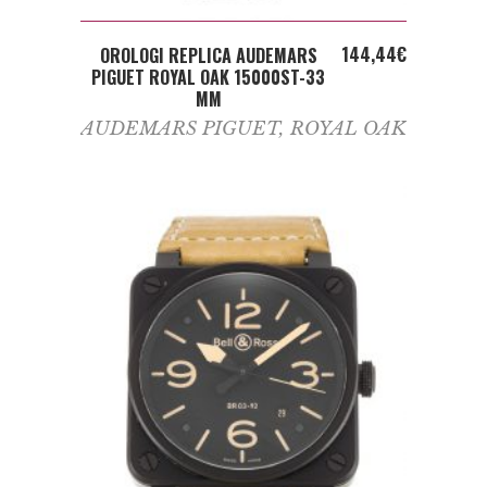
ADD TO CART
144,44
€
OROLOGI REPLICA AUDEMARS
PIGUET ROYAL OAK 15000ST-33
MM
AUDEMARS PIGUET
,
ROYAL OAK