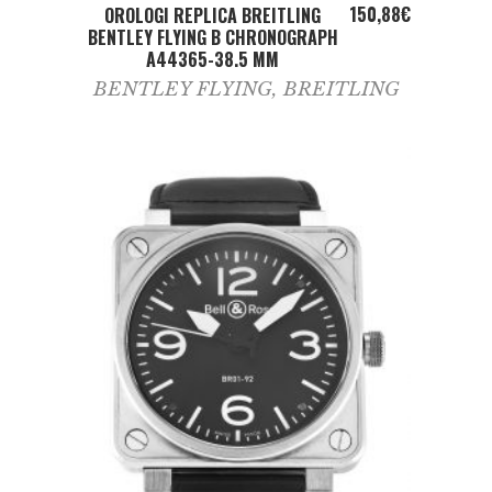
ADD TO CART
150,88
€
OROLOGI REPLICA BREITLING
BENTLEY FLYING B CHRONOGRAPH
A44365-38.5 MM
BENTLEY FLYING
,
BREITLING