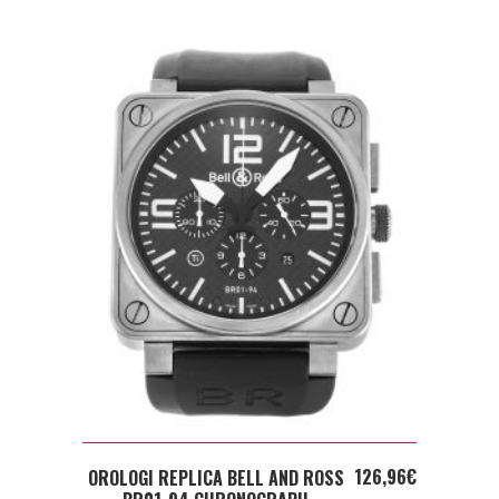
ADD TO CART
126,96
€
OROLOGI REPLICA BELL AND ROSS