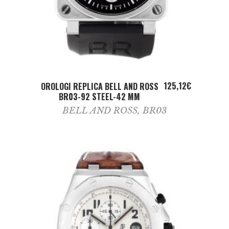
ADD TO CART
125,12
€
OROLOGI REPLICA BELL AND ROSS
BR03-92 STEEL-42 MM
BELL AND ROSS
,
BR03