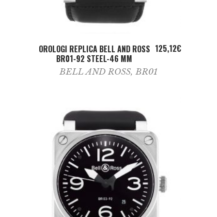
ADD TO CART
125,12
€
OROLOGI REPLICA BELL AND ROSS
BR01-92 STEEL-46 MM
BELL AND ROSS
,
BR01