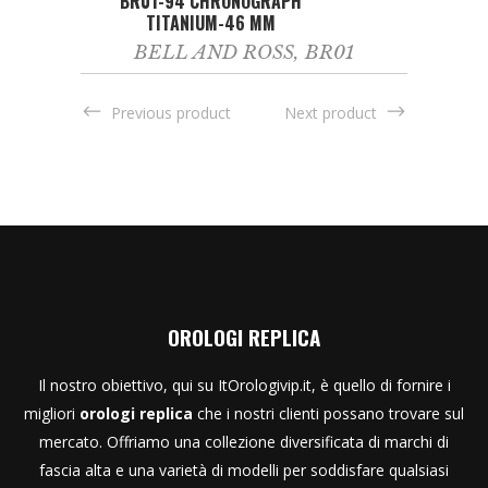
BR01-94 CHRONOGRAPH
TITANIUM-46 MM
BELL AND ROSS
,
BR01
Previous product
Next product
OROLOGI REPLICA
Il nostro obiettivo, qui su ItOrologivip.it, è quello di fornire i
migliori
orologi replica
che i nostri clienti possano trovare sul
mercato. Offriamo una collezione diversificata di marchi di
fascia alta e una varietà di modelli per soddisfare qualsiasi