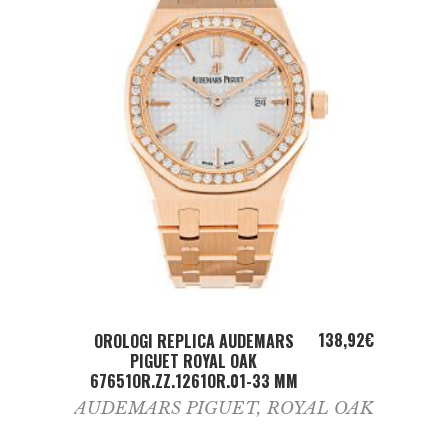
ADD TO CART
138,92
€
OROLOGI REPLICA AUDEMARS
PIGUET ROYAL OAK
67651OR.ZZ.1261OR.01-33 MM
AUDEMARS PIGUET
,
ROYAL OAK