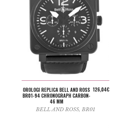
ADD TO CART
126,04
€
OROLOGI REPLICA BELL AND ROSS
BR01-94 CHRONOGRAPH CARBON-
46 MM
BELL AND ROSS
,
BR01