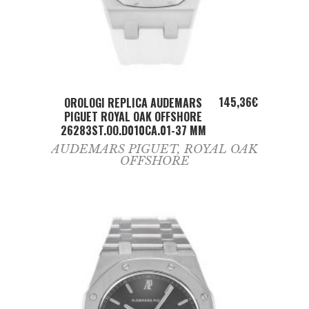
ADD TO CART
145,36
€
OROLOGI REPLICA AUDEMARS
PIGUET ROYAL OAK OFFSHORE
26283ST.OO.D010CA.01-37 MM
AUDEMARS PIGUET
,
ROYAL OAK
OFFSHORE