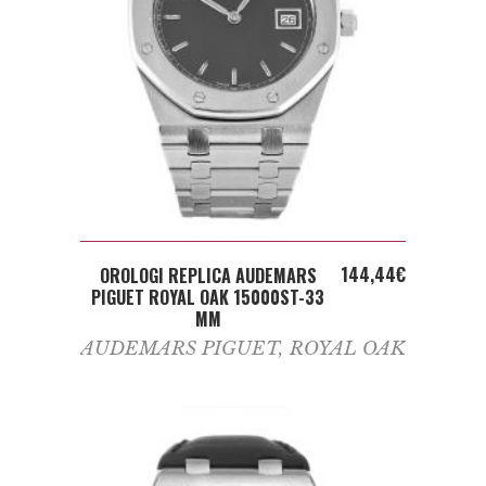
ADD TO CART
144,44
€
OROLOGI REPLICA AUDEMARS
PIGUET ROYAL OAK 15000ST-33
MM
AUDEMARS PIGUET
,
ROYAL OAK