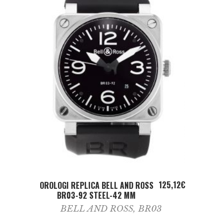
ADD TO CART
125,12
€
OROLOGI REPLICA BELL AND ROSS
BR03-92 STEEL-42 MM
BELL AND ROSS
,
BR03