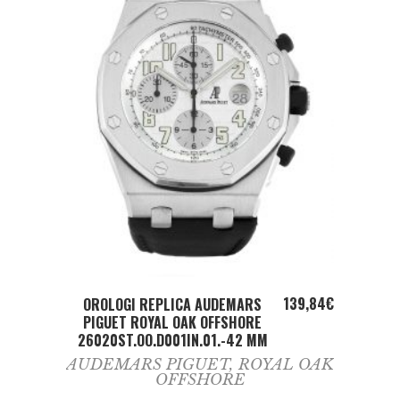
ADD TO CART
139,84
€
OROLOGI REPLICA AUDEMARS
PIGUET ROYAL OAK OFFSHORE
26020ST.OO.D001IN.01.-42 MM
AUDEMARS PIGUET
,
ROYAL OAK
OFFSHORE