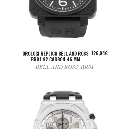
ADD TO CART
126,04
€
OROLOGI REPLICA BELL AND ROSS
BR01-92 CARBON-46 MM
BELL AND ROSS
,
BR01