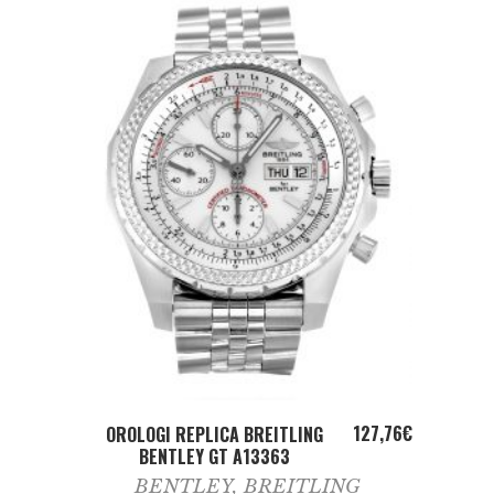
ADD TO CART
127,76
€
OROLOGI REPLICA BREITLING
BENTLEY GT A13363
BENTLEY
,
BREITLING