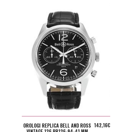
ADD TO CART
142,16
€
OROLOGI REPLICA BELL AND ROSS
VINTAGE 126 BR126-94-41 MM