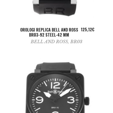
ADD TO CART
125,12
€
OROLOGI REPLICA BELL AND ROSS
BR03-92 STEEL-42 MM
BELL AND ROSS
,
BR03