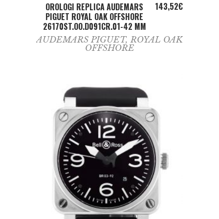
ADD TO CART
143,52
€
OROLOGI REPLICA AUDEMARS
PIGUET ROYAL OAK OFFSHORE
26170ST.OO.D091CR.01-42 MM
AUDEMARS PIGUET
,
ROYAL OAK
OFFSHORE