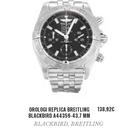
ADD TO CART
138,92
€
OROLOGI REPLICA BREITLING
BLACKBIRD A44359-43.7 MM
BLACKBIRD
,
BREITLING