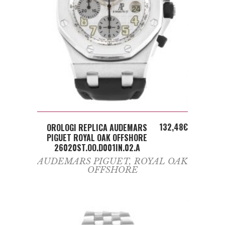
ADD TO CART
132,48
€
OROLOGI REPLICA AUDEMARS
PIGUET ROYAL OAK OFFSHORE
26020ST.OO.D001IN.02.A
AUDEMARS PIGUET
,
ROYAL OAK
OFFSHORE