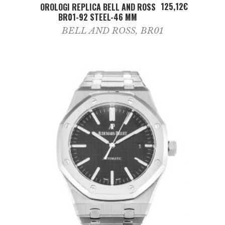
ADD TO CART
125,12
€
OROLOGI REPLICA BELL AND ROSS
BR01-92 STEEL-46 MM
BELL AND ROSS
,
BR01