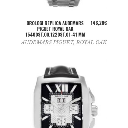
ADD TO CART
146,28
€
OROLOGI REPLICA AUDEMARS
PIGUET ROYAL OAK
15400ST.OO.1220ST.01-41 MM
AUDEMARS PIGUET
,
ROYAL OAK