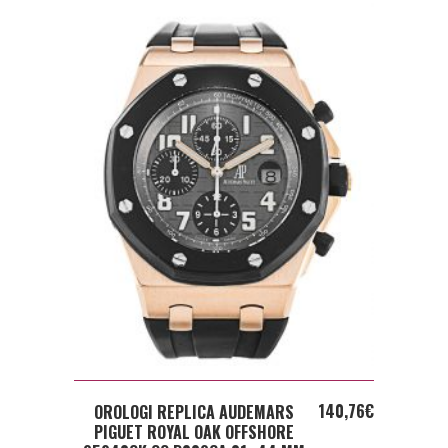
ADD TO CART
140,76
€
OROLOGI REPLICA AUDEMARS
PIGUET ROYAL OAK OFFSHORE