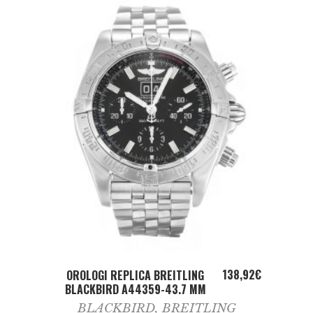
ADD TO CART
138,92
€
OROLOGI REPLICA BREITLING
BLACKBIRD A44359-43.7 MM
BLACKBIRD
,
BREITLING