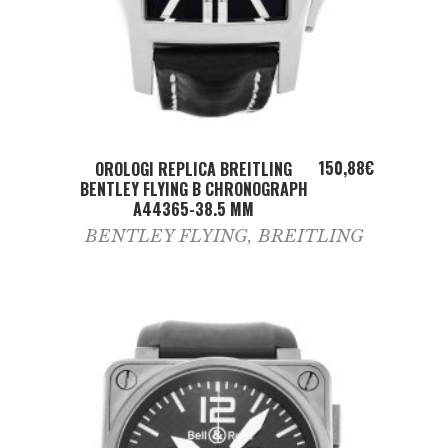
ADD TO CART
150,88
€
OROLOGI REPLICA BREITLING
BENTLEY FLYING B CHRONOGRAPH
A44365-38.5 MM
BENTLEY FLYING
,
BREITLING