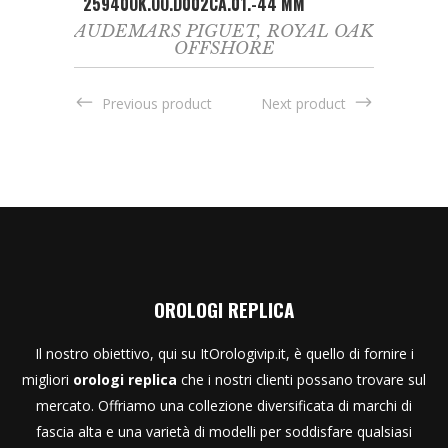
25940OK.OO.D002CA.01.-44 MM
AUDEMARS PIGUET
,
ROYAL OAK
OFFSHORE
Previous product
Next product
OROLOGI REPLICA
Il nostro obiettivo, qui su ItOrologivip.it, è quello di fornire i
migliori
orologi replica
che i nostri clienti possano trovare sul
mercato. Offriamo una collezione diversificata di marchi di
fascia alta e una varietà di modelli per soddisfare qualsiasi