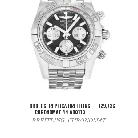
ADD TO CART
129,72
€
OROLOGI REPLICA BREITLING
CHRONOMAT 44 AB0110
BREITLING
,
CHRONOMAT