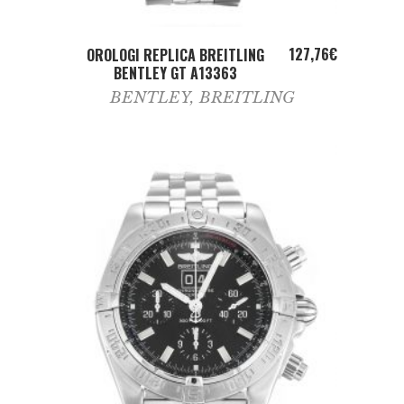
ADD TO CART
127,76
€
OROLOGI REPLICA BREITLING
BENTLEY GT A13363
BENTLEY
,
BREITLING