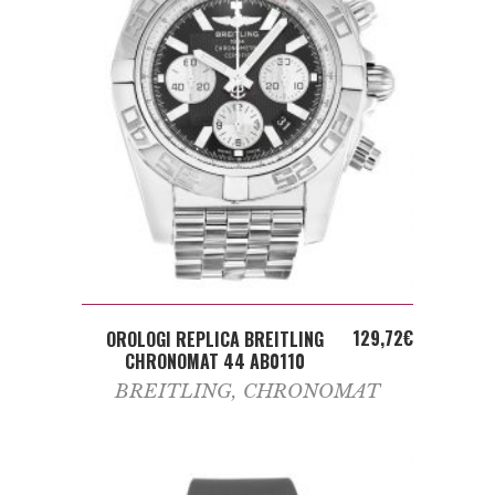
ADD TO CART
129,72
€
OROLOGI REPLICA BREITLING
CHRONOMAT 44 AB0110
BREITLING
,
CHRONOMAT