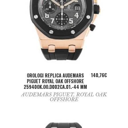
ADD TO CART
140,76
€
OROLOGI REPLICA AUDEMARS
PIGUET ROYAL OAK OFFSHORE
25940OK.OO.D002CA.01.-44 MM
AUDEMARS PIGUET
,
ROYAL OAK
OFFSHORE