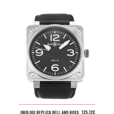
ADD TO CART
125,12
€
OROLOGI REPLICA BELL AND ROSS