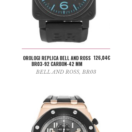
ADD TO CART
126,04
€
OROLOGI REPLICA BELL AND ROSS
BR03-92 CARBON-42 MM
BELL AND ROSS
,
BR03