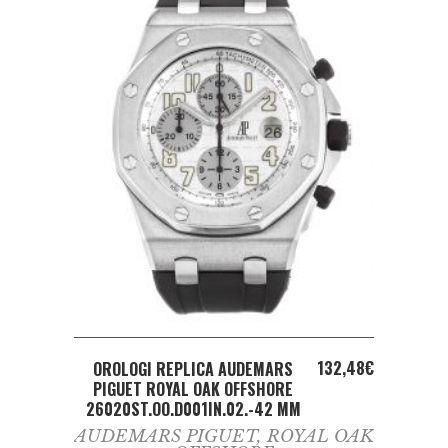
ADD TO CART
132,48
€
OROLOGI REPLICA AUDEMARS
PIGUET ROYAL OAK OFFSHORE
26020ST.OO.D001IN.02.-42 MM
AUDEMARS PIGUET
,
ROYAL OAK