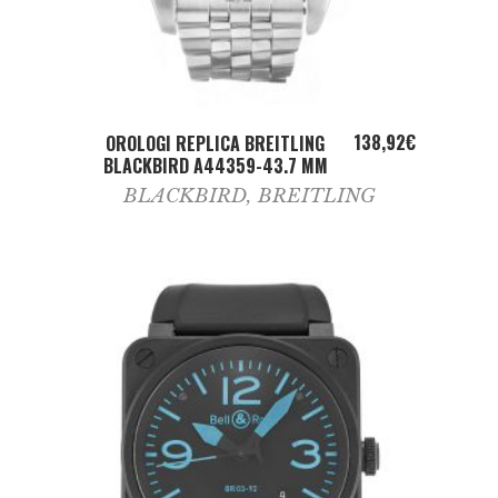
ADD TO CART
138,92
€
OROLOGI REPLICA BREITLING
BLACKBIRD A44359-43.7 MM
BLACKBIRD
,
BREITLING