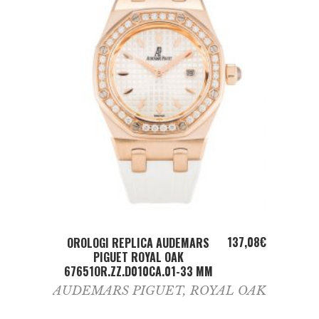
ADD TO CART
137,08
€
OROLOGI REPLICA AUDEMARS
PIGUET ROYAL OAK
67651OR.ZZ.D010CA.01-33 MM
AUDEMARS PIGUET
,
ROYAL OAK