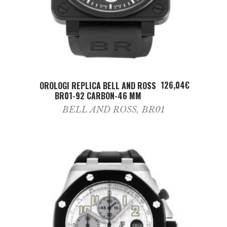
ADD TO CART
126,04
€
OROLOGI REPLICA BELL AND ROSS
BR01-92 CARBON-46 MM
BELL AND ROSS
,
BR01