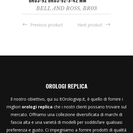
BR03-92 BR03-92-S-42 MM
BELL AND ROSS
,
BR03
Previous product
Next product
OROLOGI REPLICA
Il nostro obiettivo, qui su ItOrologivip.it, è quello di fornire i
migliori
orologi replica
che i nostri clienti possano trovare sul
mercato. Offriamo una collezione diversificata di marchi di
fascia alta e una varietà di modelli per soddisfare qualsiasi
preferenza e gusto. Ci impegniamo a fornire prodotti di qualità