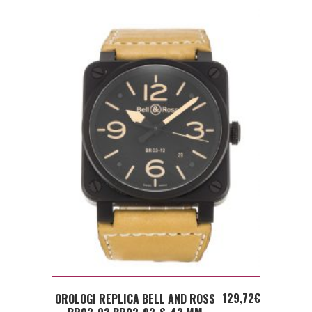
ADD TO CART
129,72
€
OROLOGI REPLICA BELL AND ROSS