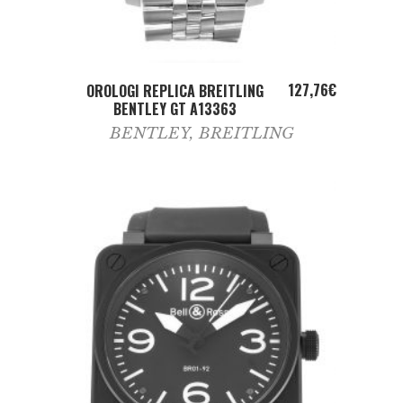
ADD TO CART
127,76
€
OROLOGI REPLICA BREITLING
BENTLEY GT A13363
BENTLEY
,
BREITLING