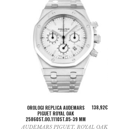
ADD TO CART
138,92
€
OROLOGI REPLICA AUDEMARS
PIGUET ROYAL OAK
25860ST.OO.1110ST.05-39 MM
AUDEMARS PIGUET
,
ROYAL OAK