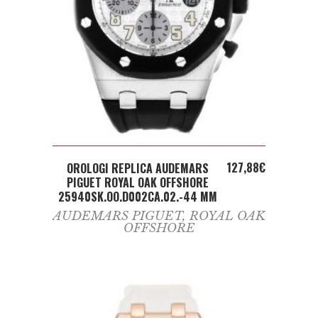
ADD TO CART
127,88
€
OROLOGI REPLICA AUDEMARS
PIGUET ROYAL OAK OFFSHORE
25940SK.OO.D002CA.02.-44 MM
AUDEMARS PIGUET
,
ROYAL OAK
OFFSHORE