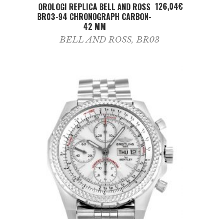
ADD TO CART
126,04
€
OROLOGI REPLICA BELL AND ROSS
BR03-94 CHRONOGRAPH CARBON-
42 MM
BELL AND ROSS
,
BR03