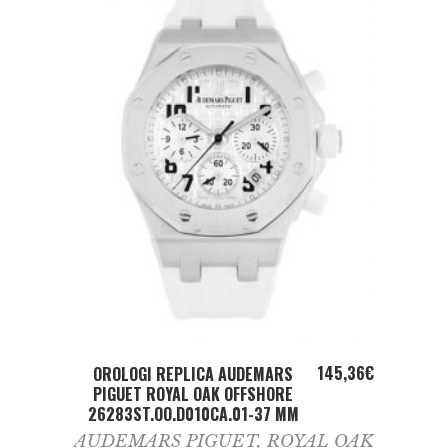
ADD TO CART
145,36
€
OROLOGI REPLICA AUDEMARS
PIGUET ROYAL OAK OFFSHORE
26283ST.OO.D010CA.01-37 MM
AUDEMARS PIGUET
,
ROYAL OAK