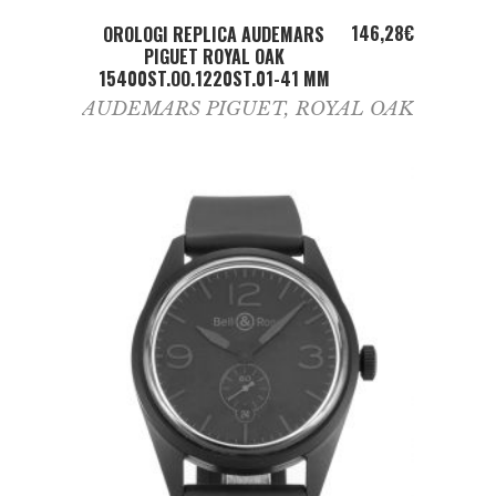
ADD TO CART
146,28
€
OROLOGI REPLICA AUDEMARS
PIGUET ROYAL OAK
15400ST.OO.1220ST.01-41 MM
AUDEMARS PIGUET
,
ROYAL OAK