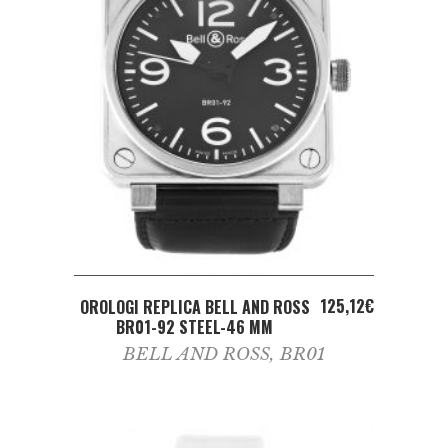
ADD TO CART
125,12
€
OROLOGI REPLICA BELL AND ROSS
BR01-92 STEEL-46 MM
BELL AND ROSS
,
BR01