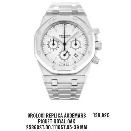
ADD TO CART
138,92
€
OROLOGI REPLICA AUDEMARS
PIGUET ROYAL OAK
25860ST.OO.1110ST.05-39 MM