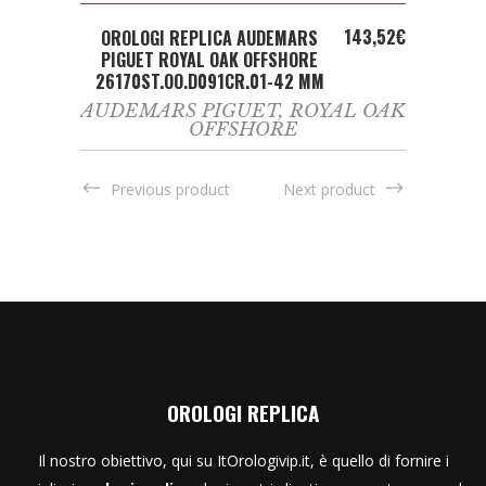
ADD TO CART
143,52
€
OROLOGI REPLICA AUDEMARS
PIGUET ROYAL OAK OFFSHORE
26170ST.OO.D091CR.01-42 MM
AUDEMARS PIGUET
,
ROYAL OAK
OFFSHORE
Previous product
Next product
OROLOGI REPLICA
Il nostro obiettivo, qui su ItOrologivip.it, è quello di fornire i