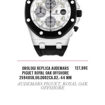
ADD TO CART
127,88
€
OROLOGI REPLICA AUDEMARS
PIGUET ROYAL OAK OFFSHORE
25940SK.OO.D002CA.02.-44 MM
AUDEMARS PIGUET
,
ROYAL OAK
OFFSHORE