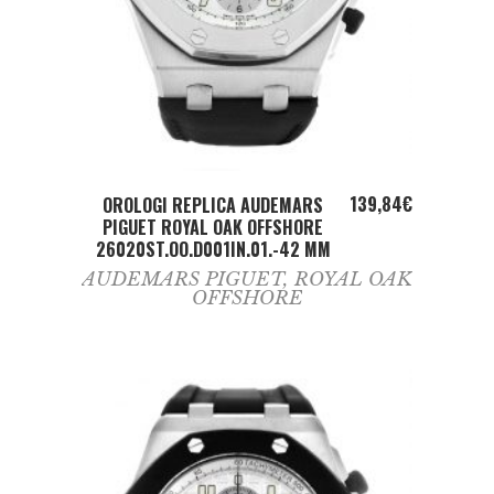
ADD TO CART
139,84
€
OROLOGI REPLICA AUDEMARS
PIGUET ROYAL OAK OFFSHORE
26020ST.OO.D001IN.01.-42 MM
AUDEMARS PIGUET
,
ROYAL OAK
OFFSHORE