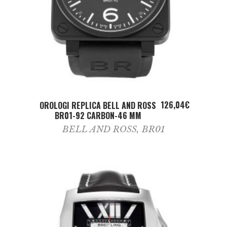
ADD TO CART
126,04
€
OROLOGI REPLICA BELL AND ROSS
BR01-92 CARBON-46 MM
BELL AND ROSS
,
BR01