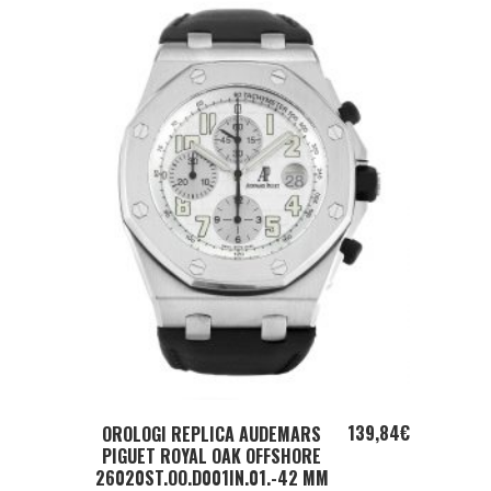
ADD TO CART
139,84
€
OROLOGI REPLICA AUDEMARS
PIGUET ROYAL OAK OFFSHORE
26020ST.OO.D001IN.01.-42 MM