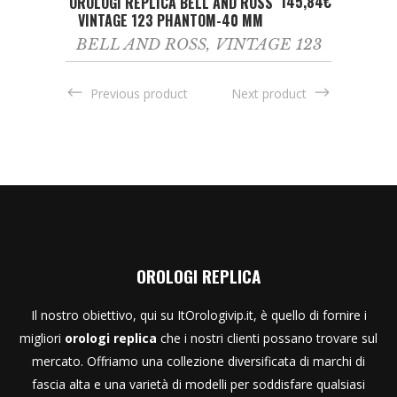
145,84
€
OROLOGI REPLICA BELL AND ROSS
VINTAGE 123 PHANTOM-40 MM
BELL AND ROSS
,
VINTAGE 123
Previous product
Next product
OROLOGI REPLICA
Il nostro obiettivo, qui su ItOrologivip.it, è quello di fornire i
migliori
orologi replica
che i nostri clienti possano trovare sul
mercato. Offriamo una collezione diversificata di marchi di
fascia alta e una varietà di modelli per soddisfare qualsiasi