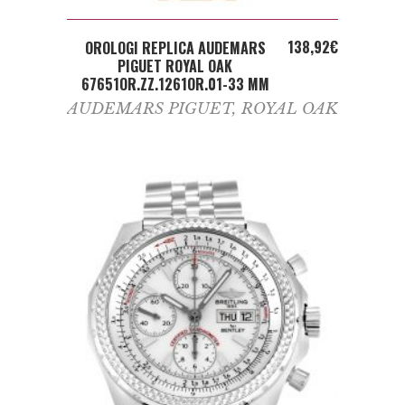
ADD TO CART
138,92
€
OROLOGI REPLICA AUDEMARS
PIGUET ROYAL OAK
67651OR.ZZ.1261OR.01-33 MM
AUDEMARS PIGUET
,
ROYAL OAK