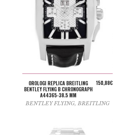
ADD TO CART
150,88
€
OROLOGI REPLICA BREITLING
BENTLEY FLYING B CHRONOGRAPH
A44365-38.5 MM
BENTLEY FLYING
,
BREITLING