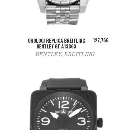
ADD TO CART
127,76
€
OROLOGI REPLICA BREITLING
BENTLEY GT A13363
BENTLEY
,
BREITLING