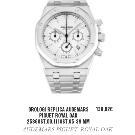
ADD TO CART
138,92
€
OROLOGI REPLICA AUDEMARS
PIGUET ROYAL OAK
25860ST.OO.1110ST.05-39 MM
AUDEMARS PIGUET
,
ROYAL OAK