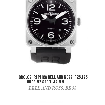
ADD TO CART
125,12
€
OROLOGI REPLICA BELL AND ROSS
BR03-92 STEEL-42 MM
BELL AND ROSS
,
BR03