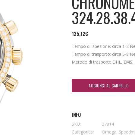
CHRONOME
324.28.38.
125,12
€
Tempo di ispezione: circa 1-2 Nei 
Tempo di trasporto: circa 5-8 Nei 
Metodo di trasporto:DHL, EMS,
AGGIUNGI AL CARRELLO
INFO
SKU:
37814
Categories:
Omega
,
Speedm