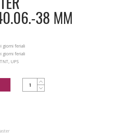
TER
40.06.-38 MM
giorni feriali
giorni feriali
 TNT, UPS
aster