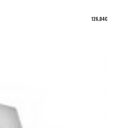
126,04
€