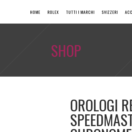
HOME
ROLEX
TUTTI I MARCHI
SVIZZERI
ACC
SHOP
OROLOGI R
SPEEDMAST