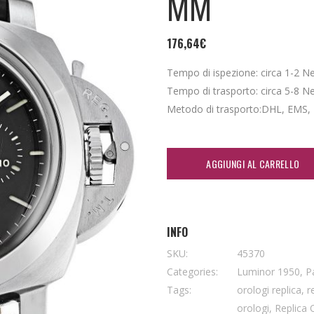
MM
176,64
€
Tempo di ispezione: circa 1-2 Nei 
Tempo di trasporto: circa 5-8 Nei 
Metodo di trasporto:DHL, EMS,
AGGIUNGI AL CARRELLO
INFO
SKU:
45370
Categories:
Luminor 1950
,
P
Tags:
orologi replica
,
r
orologi
,
Replica 