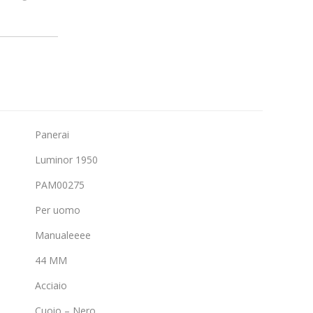
Panerai
Luminor 1950
PAM00275
Per uomo
Manualeeee
44 MM
Acciaio
Cuoio – Nero