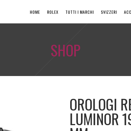
HOME
ROLEX
TUTTI I MARCHI
SVIZZERI
ACC
SHOP
OROLOGI R
LUMINOR 1