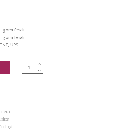
giorni feriali
giorni feriali
 TNT, UPS
anerai
eplica
Orologi