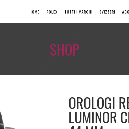
HOME
ROLEX
TUTTI I MARCHI
SVIZZERI
ACC
SHOP
OROLOGI R
LUMINOR 