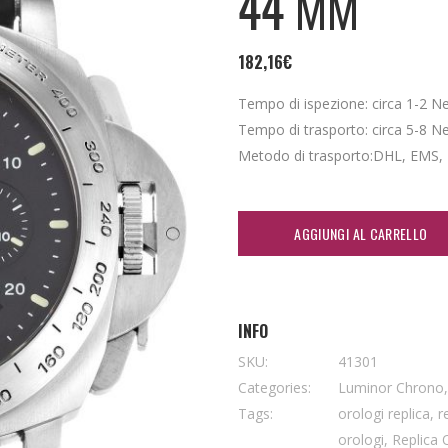
44 MM
182,16
€
Tempo di ispezione: circa 1-2 Nei 
Tempo di trasporto: circa 5-8 Nei 
Metodo di trasporto:DHL, EMS,
AGGIUNGI AL CARRELLO
INFO
SKU:
41301
Categories:
Luminor Chrono
Tags:
orologi replica
,
r
orologi
,
Replica 