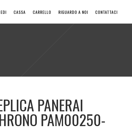
EDI
CASSA
CARRELLO
RIGUARDO A NOI
CONTATTACI
EPLICA PANERAI
CHRONO PAM00250-