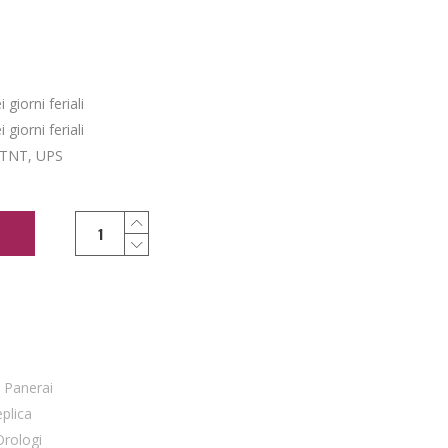
giorni feriali
giorni feriali
 TNT, UPS
,
Panerai
eplica
Orologi