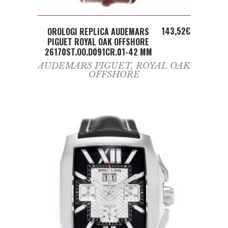
ADD TO CART
143,52
€
OROLOGI REPLICA AUDEMARS
PIGUET ROYAL OAK OFFSHORE
26170ST.OO.D091CR.01-42 MM
AUDEMARS PIGUET
,
ROYAL OAK
OFFSHORE