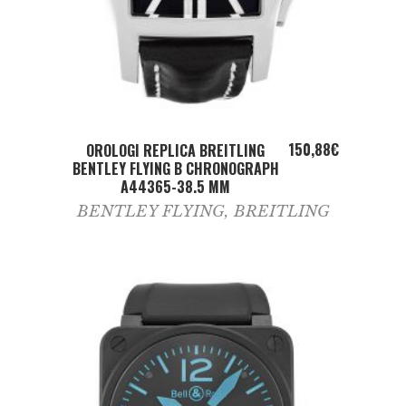
ADD TO CART
150,88
€
OROLOGI REPLICA BREITLING
BENTLEY FLYING B CHRONOGRAPH
A44365-38.5 MM
BENTLEY FLYING
,
BREITLING