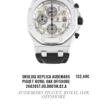
ADD TO CART
132,48
€
OROLOGI REPLICA AUDEMARS
PIGUET ROYAL OAK OFFSHORE
26020ST.OO.D001IN.02.A
AUDEMARS PIGUET
,
ROYAL OAK
OFFSHORE