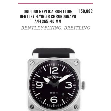
ADD TO CART
150,88
€
OROLOGI REPLICA BREITLING
BENTLEY FLYING B CHRONOGRAPH
A44365-40 MM
BENTLEY FLYING
,
BREITLING