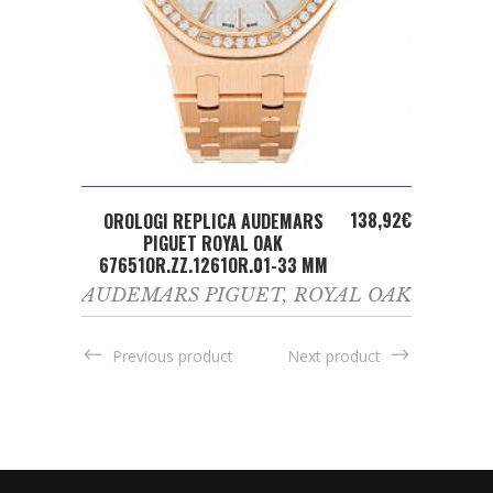
ADD TO CART
138,92
€
OROLOGI REPLICA AUDEMARS
PIGUET ROYAL OAK
67651OR.ZZ.1261OR.01-33 MM
AUDEMARS PIGUET
,
ROYAL OAK
Previous product
Next product