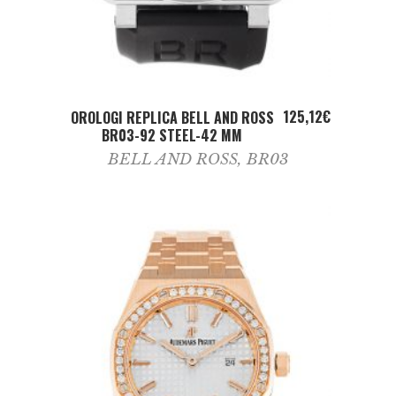
ADD TO CART
125,12
€
OROLOGI REPLICA BELL AND ROSS
BR03-92 STEEL-42 MM
BELL AND ROSS
,
BR03