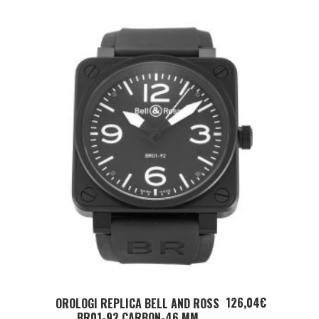
ADD TO CART
126,04
€
OROLOGI REPLICA BELL AND ROSS
BR01-92 CARBON-46 MM