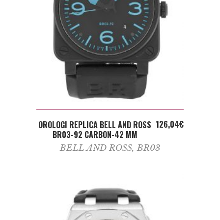
ADD TO CART
126,04
€
OROLOGI REPLICA BELL AND ROSS
BR03-92 CARBON-42 MM
BELL AND ROSS
,
BR03