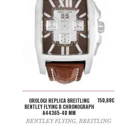
ADD TO CART
150,88
€
OROLOGI REPLICA BREITLING
BENTLEY FLYING B CHRONOGRAPH
A44365-40 MM
BENTLEY FLYING
,
BREITLING