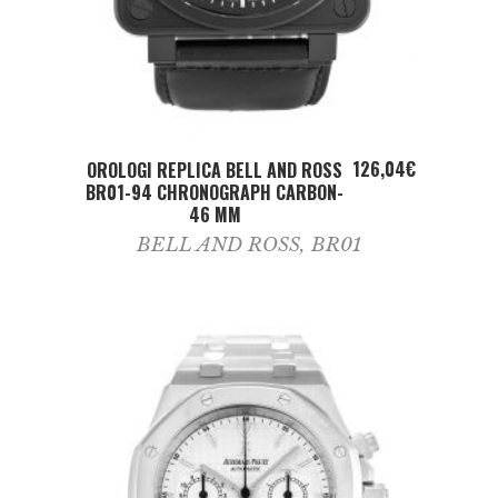
ADD TO CART
126,04
€
OROLOGI REPLICA BELL AND ROSS
BR01-94 CHRONOGRAPH CARBON-
46 MM
BELL AND ROSS
,
BR01