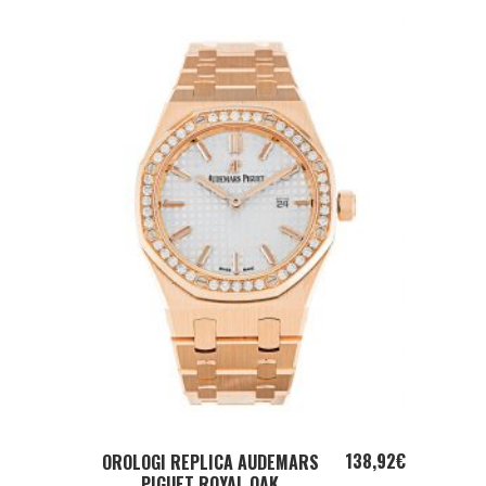
ADD TO CART
138,92
€
OROLOGI REPLICA AUDEMARS
PIGUET ROYAL OAK