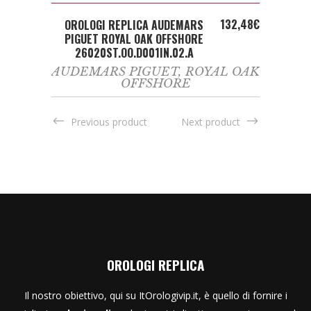
ADD TO CART
132,48
€
OROLOGI REPLICA AUDEMARS
PIGUET ROYAL OAK OFFSHORE
26020ST.OO.D001IN.02.A
AUDEMARS PIGUET
,
ROYAL OAK
OFFSHORE
Previous product
Next product
OROLOGI REPLICA
Il nostro obiettivo, qui su ItOrologivip.it, è quello di fornire i