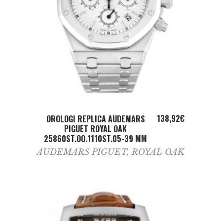
ADD TO CART
138,92
€
OROLOGI REPLICA AUDEMARS
PIGUET ROYAL OAK
25860ST.OO.1110ST.05-39 MM
AUDEMARS PIGUET
,
ROYAL OAK