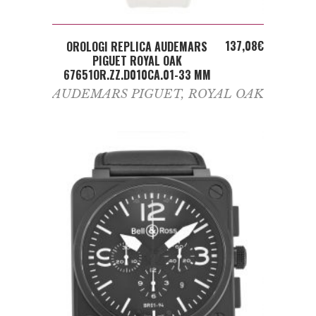
ADD TO CART
137,08
€
OROLOGI REPLICA AUDEMARS
PIGUET ROYAL OAK
67651OR.ZZ.D010CA.01-33 MM
AUDEMARS PIGUET
,
ROYAL OAK