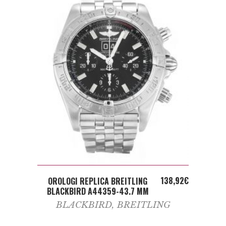
ADD TO CART
138,92
€
OROLOGI REPLICA BREITLING
BLACKBIRD A44359-43.7 MM
BLACKBIRD
,
BREITLING