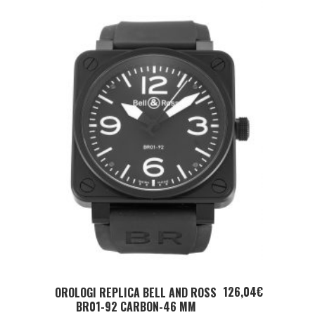
ADD TO CART
126,04
€
OROLOGI REPLICA BELL AND ROSS
BR01-92 CARBON-46 MM