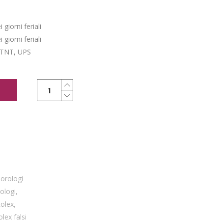
giorni feriali
giorni feriali
 TNT, UPS
,
orologi
rologi
,
Rolex
,
olex falsi