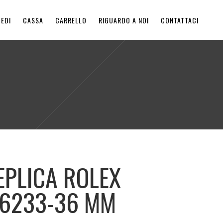
EDI
CASSA
CARRELLO
RIGUARDO A NOI
CONTATTACI
EPLICA ROLEX
16233-36 MM