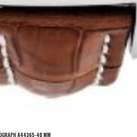
ADD TO CART
ONOGRAPH A44365-40 MM