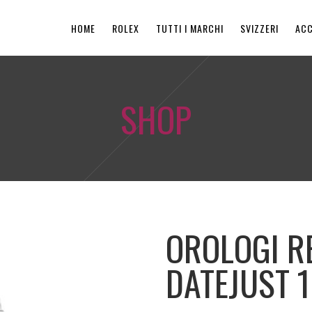
HOME
ROLEX
TUTTI I MARCHI
SVIZZERI
ACC
SHOP
OROLOGI R
DATEJUST 