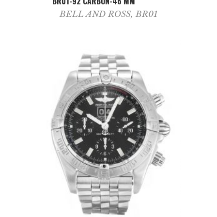
BR01-92 CARBON-46 MM
BELL AND ROSS
,
BR01