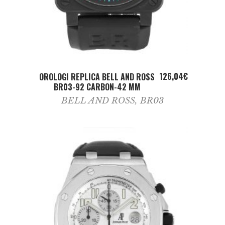
ADD TO CART
126,04
€
OROLOGI REPLICA BELL AND ROSS
BR03-92 CARBON-42 MM
BELL AND ROSS
,
BR03