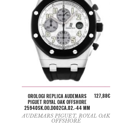
ADD TO CART
127,88
€
OROLOGI REPLICA AUDEMARS
PIGUET ROYAL OAK OFFSHORE
25940SK.OO.D002CA.02.-44 MM
AUDEMARS PIGUET
,
ROYAL OAK
OFFSHORE