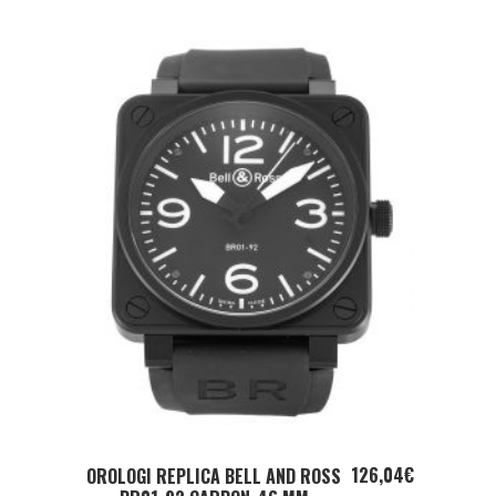
ADD TO CART
126,04
€
OROLOGI REPLICA BELL AND ROSS