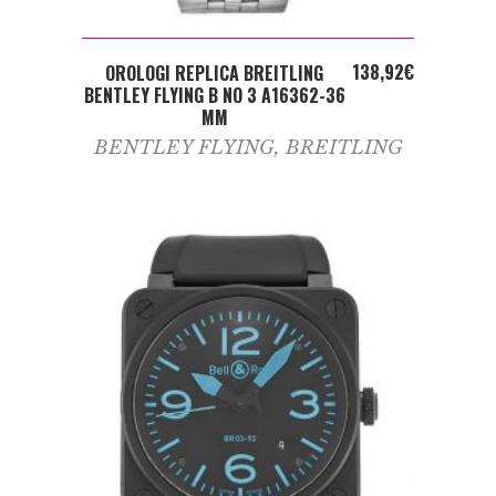
ADD TO CART
138,92
€
OROLOGI REPLICA BREITLING
BENTLEY FLYING B NO 3 A16362-36
MM
BENTLEY FLYING
,
BREITLING