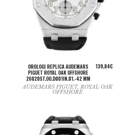
ADD TO CART
139,84
€
OROLOGI REPLICA AUDEMARS
PIGUET ROYAL OAK OFFSHORE
26020ST.OO.D001IN.01.-42 MM
AUDEMARS PIGUET
,
ROYAL OAK
OFFSHORE