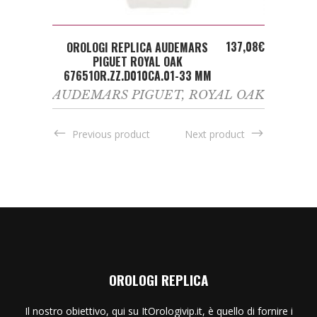
ADD TO CART
137,08
€
OROLOGI REPLICA AUDEMARS
PIGUET ROYAL OAK
67651OR.ZZ.D010CA.01-33 MM
AUDEMARS PIGUET
,
ROYAL OAK
Previous product
Next product
OROLOGI REPLICA
Il nostro obiettivo, qui su ItOrologivip.it, è quello di fornire i