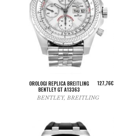
ADD TO CART
127,76
€
OROLOGI REPLICA BREITLING
BENTLEY GT A13363
BENTLEY
,
BREITLING