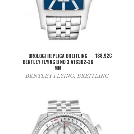
ADD TO CART
138,92
€
OROLOGI REPLICA BREITLING
BENTLEY FLYING B NO 3 A16362-36
MM
BENTLEY FLYING
,
BREITLING