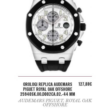
ADD TO CART
127,88
€
OROLOGI REPLICA AUDEMARS
PIGUET ROYAL OAK OFFSHORE
25940SK.OO.D002CA.02.-44 MM
AUDEMARS PIGUET
,
ROYAL OAK
OFFSHORE