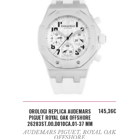
ADD TO CART
145,36
€
OROLOGI REPLICA AUDEMARS
PIGUET ROYAL OAK OFFSHORE
26283ST.OO.D010CA.01-37 MM
AUDEMARS PIGUET
,
ROYAL OAK
OFFSHORE