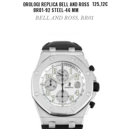
ADD TO CART
125,12
€
OROLOGI REPLICA BELL AND ROSS
BR01-92 STEEL-46 MM
BELL AND ROSS
,
BR01