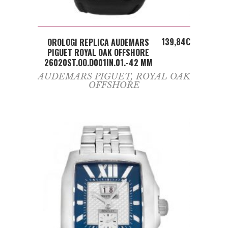
ADD TO CART
139,84
€
OROLOGI REPLICA AUDEMARS
PIGUET ROYAL OAK OFFSHORE
26020ST.OO.D001IN.01.-42 MM
AUDEMARS PIGUET
,
ROYAL OAK
OFFSHORE