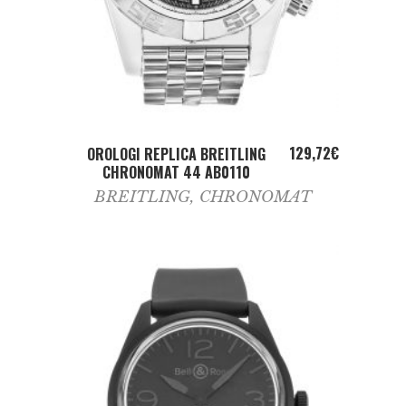
ADD TO CART
129,72
€
OROLOGI REPLICA BREITLING
CHRONOMAT 44 AB0110
BREITLING
,
CHRONOMAT