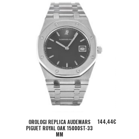
ADD TO CART
144,44
€
OROLOGI REPLICA AUDEMARS
PIGUET ROYAL OAK 15000ST-33
MM