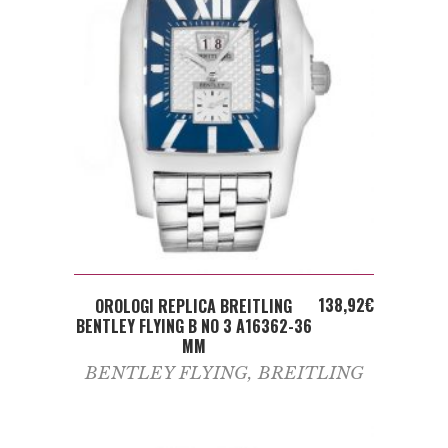
ADD TO CART
138,92
€
OROLOGI REPLICA BREITLING
BENTLEY FLYING B NO 3 A16362-36
MM
BENTLEY FLYING
,
BREITLING