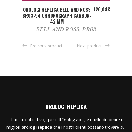
ADD TO CART
126,04
€
OROLOGI REPLICA BELL AND ROSS
BR03-94 CHRONOGRAPH CARBON-
42 MM
BELL AND ROSS
,
BR03
Previous product
Next product
OROLOGI REPLICA
Il nostro obiettivo, qui su ItOrologivip.it, è quello di fornire i
migliori
orologi replica
che i nostri clienti possano trovare sul