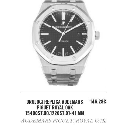
ADD TO CART
146,28
€
OROLOGI REPLICA AUDEMARS
PIGUET ROYAL OAK
15400ST.OO.1220ST.01-41 MM
AUDEMARS PIGUET
,
ROYAL OAK