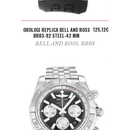
ADD TO CART
125,12
€
OROLOGI REPLICA BELL AND ROSS
BR03-92 STEEL-42 MM
BELL AND ROSS
,
BR03