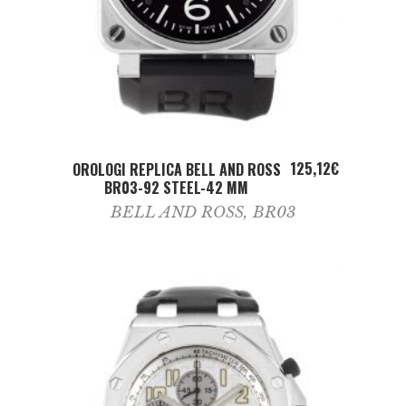
ADD TO CART
125,12
€
OROLOGI REPLICA BELL AND ROSS
BR03-92 STEEL-42 MM
BELL AND ROSS
,
BR03