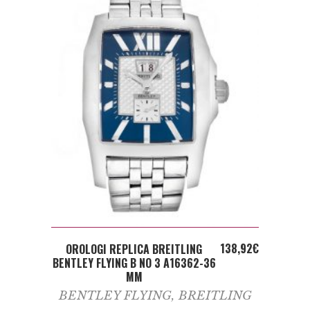
ADD TO CART
138,92
€
OROLOGI REPLICA BREITLING
BENTLEY FLYING B NO 3 A16362-36
MM
BENTLEY FLYING
,
BREITLING