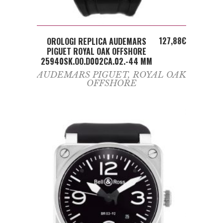
ADD TO CART
127,88
€
OROLOGI REPLICA AUDEMARS
PIGUET ROYAL OAK OFFSHORE
25940SK.OO.D002CA.02.-44 MM
AUDEMARS PIGUET
,
ROYAL OAK
OFFSHORE