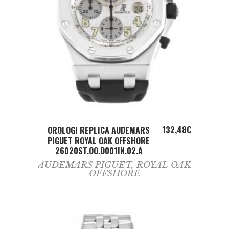
ADD TO CART
132,48
€
OROLOGI REPLICA AUDEMARS
PIGUET ROYAL OAK OFFSHORE
26020ST.OO.D001IN.02.A
AUDEMARS PIGUET
,
ROYAL OAK
OFFSHORE