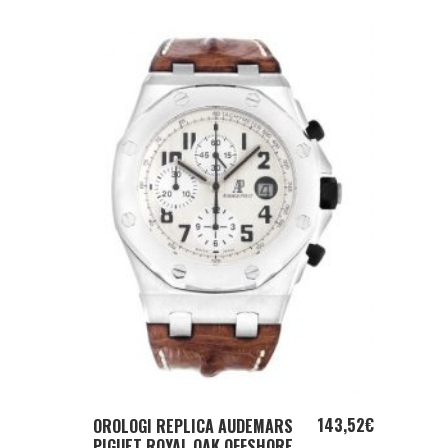
ADD TO CART
143,52
€
OROLOGI REPLICA AUDEMARS
PIGUET ROYAL OAK OFFSHORE