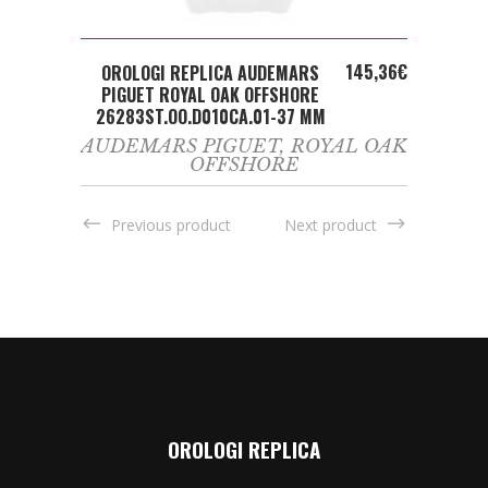
ADD TO CART
145,36
€
OROLOGI REPLICA AUDEMARS
PIGUET ROYAL OAK OFFSHORE
26283ST.OO.D010CA.01-37 MM
AUDEMARS PIGUET
,
ROYAL OAK
OFFSHORE
Previous product
Next product
OROLOGI REPLICA