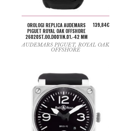
ADD TO CART
139,84
€
OROLOGI REPLICA AUDEMARS
PIGUET ROYAL OAK OFFSHORE
26020ST.OO.D001IN.01.-42 MM
AUDEMARS PIGUET
,
ROYAL OAK
OFFSHORE