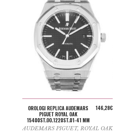
ADD TO CART
146,28
€
OROLOGI REPLICA AUDEMARS
PIGUET ROYAL OAK
15400ST.OO.1220ST.01-41 MM
AUDEMARS PIGUET
,
ROYAL OAK