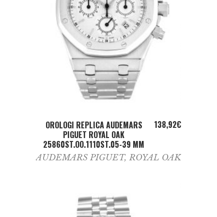
ADD TO CART
138,92
€
OROLOGI REPLICA AUDEMARS
PIGUET ROYAL OAK
25860ST.OO.1110ST.05-39 MM
AUDEMARS PIGUET
,
ROYAL OAK