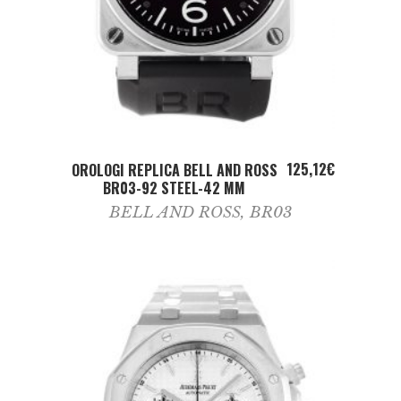
ADD TO CART
125,12
€
OROLOGI REPLICA BELL AND ROSS
BR03-92 STEEL-42 MM
BELL AND ROSS
,
BR03