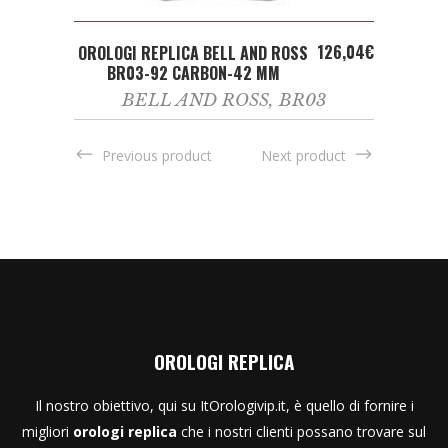
ADD TO CART
126,04
€
OROLOGI REPLICA BELL AND ROSS
BR03-92 CARBON-42 MM
BELL AND ROSS
,
BR03
Previous product
Next product
OROLOGI REPLICA
Il nostro obiettivo, qui su ItOrologivip.it, è quello di fornire i
migliori
orologi replica
che i nostri clienti possano trovare sul