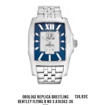
ADD TO CART
138,92
€
OROLOGI REPLICA BREITLING
BENTLEY FLYING B NO 3 A16362-36