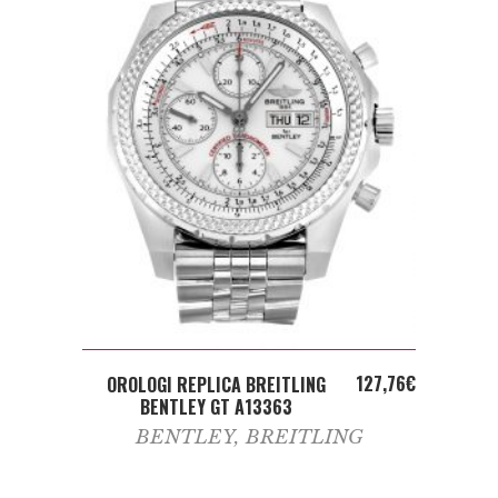
ADD TO CART
127,76
€
OROLOGI REPLICA BREITLING
BENTLEY GT A13363
BENTLEY
,
BREITLING