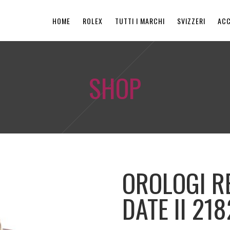
HOME
ROLEX
TUTTI I MARCHI
SVIZZERI
ACC
SHOP
OROLOGI R
DATE II 21