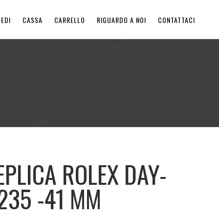
EDI
CASSA
CARRELLO
RIGUARDO A NOI
CONTATTACI
EPLICA ROLEX DAY-
8235 -41 MM