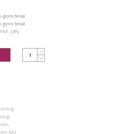
giorni feriali
giorni feriali
 TNT, UPS
,
orologi
rologi
,
Rolex
,
olex falsi