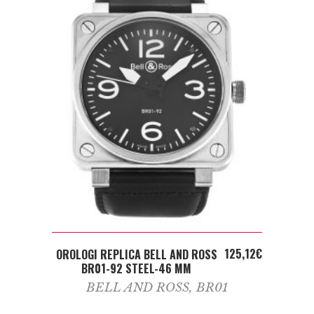
ADD TO CART
125,12
€
OROLOGI REPLICA BELL AND ROSS
BR01-92 STEEL-46 MM
BELL AND ROSS
,
BR01