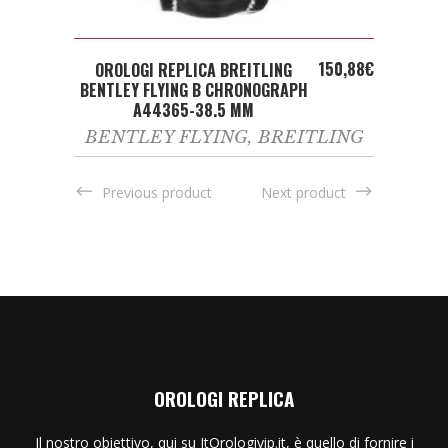
ADD TO CART
150,88
€
OROLOGI REPLICA BREITLING
BENTLEY FLYING B CHRONOGRAPH
A44365-38.5 MM
BENTLEY FLYING
,
BREITLING
Previous product
Next product
OROLOGI REPLICA
Il nostro obiettivo, qui su ItOrologivip.it, è quello di fornire i