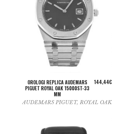
ADD TO CART
144,44
€
OROLOGI REPLICA AUDEMARS
PIGUET ROYAL OAK 15000ST-33
MM
AUDEMARS PIGUET
,
ROYAL OAK