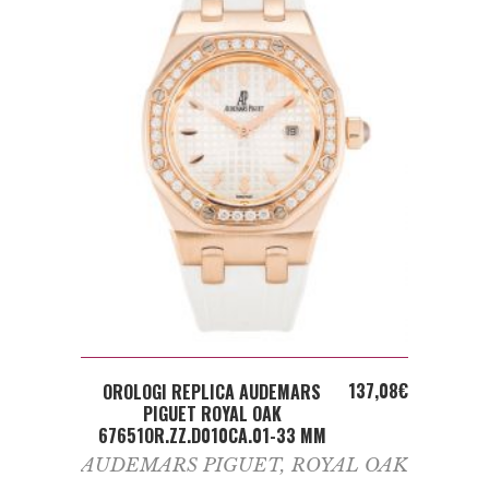
ADD TO CART
137,08
€
OROLOGI REPLICA AUDEMARS
PIGUET ROYAL OAK
67651OR.ZZ.D010CA.01-33 MM
AUDEMARS PIGUET
,
ROYAL OAK