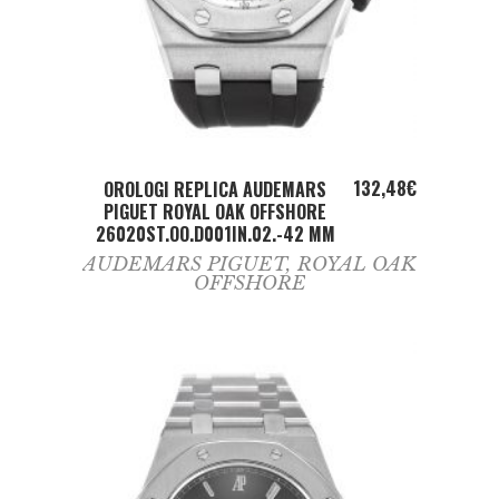
ADD TO CART
132,48
€
OROLOGI REPLICA AUDEMARS
PIGUET ROYAL OAK OFFSHORE
26020ST.OO.D001IN.02.-42 MM
AUDEMARS PIGUET
,
ROYAL OAK
OFFSHORE