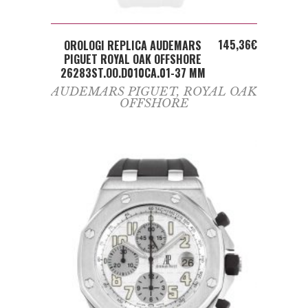
ADD TO CART
145,36
€
OROLOGI REPLICA AUDEMARS
PIGUET ROYAL OAK OFFSHORE
26283ST.OO.D010CA.01-37 MM
AUDEMARS PIGUET
,
ROYAL OAK
OFFSHORE