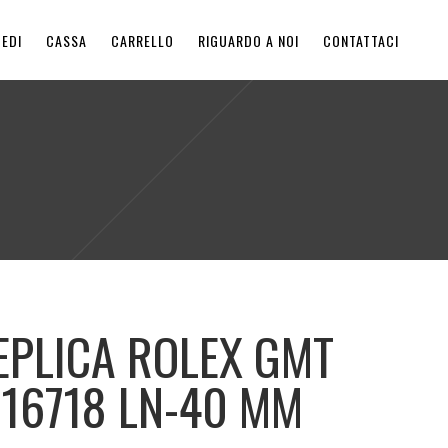
EDI
CASSA
CARRELLO
RIGUARDO A NOI
CONTATTACI
EPLICA ROLEX GMT
116718 LN-40 MM