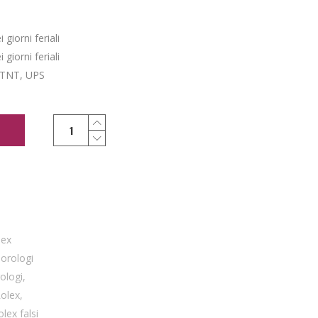
giorni feriali
giorni feriali
 TNT, UPS
lex
,
orologi
rologi
,
Rolex
,
olex falsi