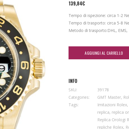
139,84
€
Tempo di ispezione: circa 1-2 Nei 
Tempo di trasporto: circa 5-8 Nei 
Metodo di trasporto:DHL, EMS,
AGGIUNGI AL CARRELLO
INFO
SKU:
39178
Categories:
GMT Master
,
Ro
Tags:
Imitazioni Rolex
replica
,
replica o
Replica Orologi 
repliche Rolex
,
R