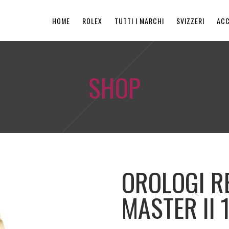
HOME
ROLEX
TUTTI I MARCHI
SVIZZERI
ACC
SHOP
OROLOGI R
MASTER II 