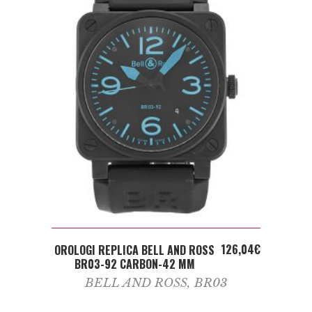
ADD TO CART
126,04
€
OROLOGI REPLICA BELL AND ROSS
BR03-92 CARBON-42 MM
BELL AND ROSS
,
BR03