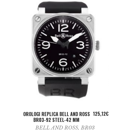
ADD TO CART
125,12
€
OROLOGI REPLICA BELL AND ROSS
BR03-92 STEEL-42 MM
BELL AND ROSS
,
BR03