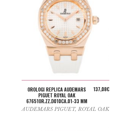
ADD TO CART
137,08
€
OROLOGI REPLICA AUDEMARS
PIGUET ROYAL OAK
67651OR.ZZ.D010CA.01-33 MM
AUDEMARS PIGUET
,
ROYAL OAK