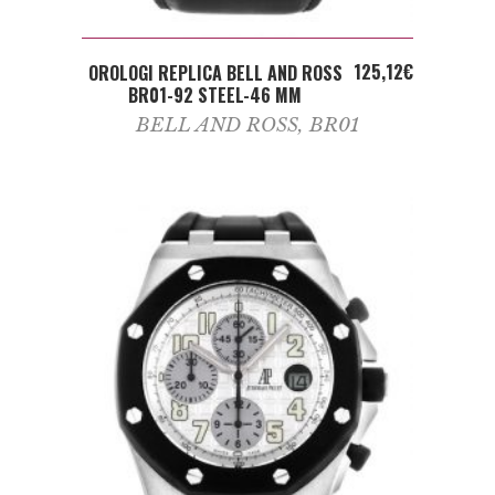
ADD TO CART
125,12
€
OROLOGI REPLICA BELL AND ROSS
BR01-92 STEEL-46 MM
BELL AND ROSS
,
BR01