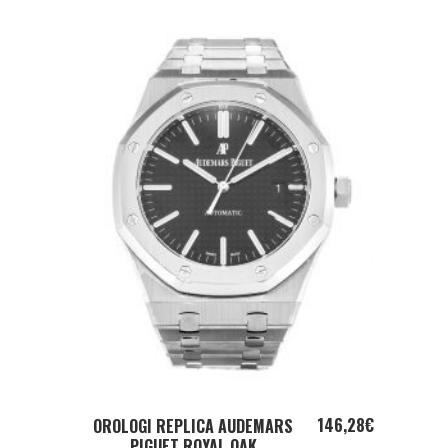
ADD TO CART
146,28
€
OROLOGI REPLICA AUDEMARS
PIGUET ROYAL OAK