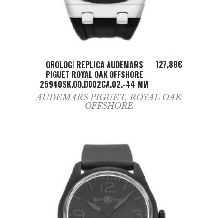
ADD TO CART
127,88
€
OROLOGI REPLICA AUDEMARS
PIGUET ROYAL OAK OFFSHORE
25940SK.OO.D002CA.02.-44 MM
AUDEMARS PIGUET
,
ROYAL OAK
OFFSHORE