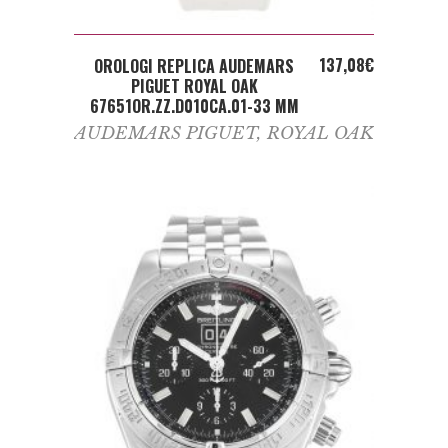
ADD TO CART
137,08
€
OROLOGI REPLICA AUDEMARS
PIGUET ROYAL OAK
67651OR.ZZ.D010CA.01-33 MM
AUDEMARS PIGUET
,
ROYAL OAK