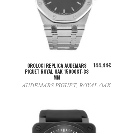
ADD TO CART
144,44
€
OROLOGI REPLICA AUDEMARS
PIGUET ROYAL OAK 15000ST-33
MM
AUDEMARS PIGUET
,
ROYAL OAK