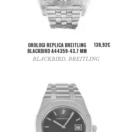
ADD TO CART
138,92
€
OROLOGI REPLICA BREITLING
BLACKBIRD A44359-43.7 MM
BLACKBIRD
,
BREITLING