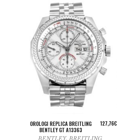
ADD TO CART
127,76
€
OROLOGI REPLICA BREITLING
BENTLEY GT A13363
BENTLEY
,
BREITLING