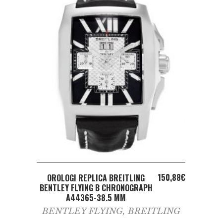
ADD TO CART
150,88
€
OROLOGI REPLICA BREITLING
BENTLEY FLYING B CHRONOGRAPH
A44365-38.5 MM
BENTLEY FLYING
,
BREITLING