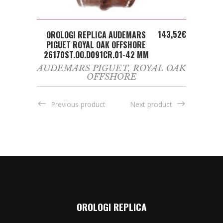
ADD TO CART
143,52
€
OROLOGI REPLICA AUDEMARS
PIGUET ROYAL OAK OFFSHORE
26170ST.OO.D091CR.01-42 MM
AUDEMARS PIGUET
,
ROYAL OAK
OFFSHORE
Previous product
Next product
OROLOGI REPLICA