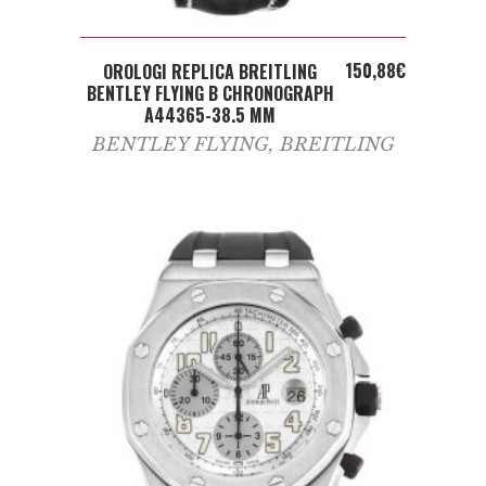
ADD TO CART
150,88
€
OROLOGI REPLICA BREITLING
BENTLEY FLYING B CHRONOGRAPH
A44365-38.5 MM
BENTLEY FLYING
,
BREITLING