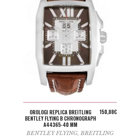
ADD TO CART
150,88
€
OROLOGI REPLICA BREITLING
BENTLEY FLYING B CHRONOGRAPH
A44365-40 MM
BENTLEY FLYING
,
BREITLING