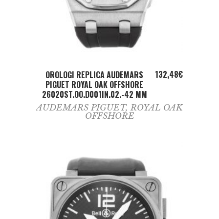
ADD TO CART
132,48
€
OROLOGI REPLICA AUDEMARS
PIGUET ROYAL OAK OFFSHORE
26020ST.OO.D001IN.02.-42 MM
AUDEMARS PIGUET
,
ROYAL OAK
OFFSHORE