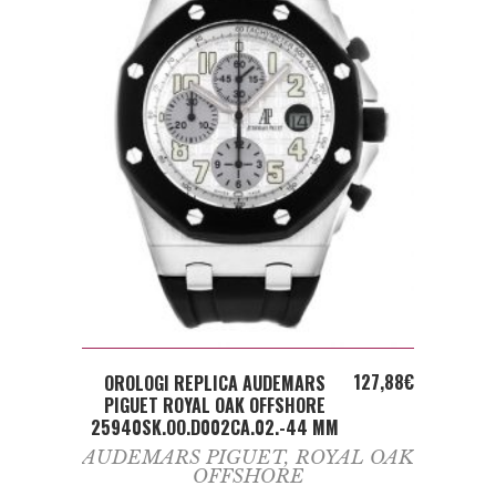
ADD TO CART
127,88
€
OROLOGI REPLICA AUDEMARS
PIGUET ROYAL OAK OFFSHORE
25940SK.OO.D002CA.02.-44 MM
AUDEMARS PIGUET
,
ROYAL OAK
OFFSHORE