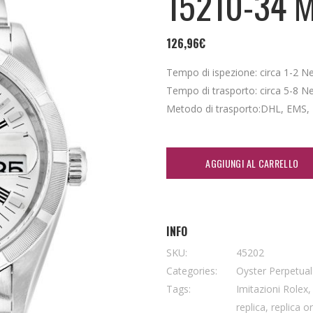
15210-34 
126,96
€
Tempo di ispezione: circa 1-2 Nei 
Tempo di trasporto: circa 5-8 Nei 
Metodo di trasporto:DHL, EMS,
AGGIUNGI AL CARRELLO
INFO
SKU:
45202
Categories:
Oyster Perpetua
Tags:
Imitazioni Rolex
replica
,
replica o