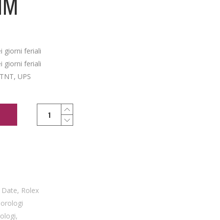
MM
giorni feriali
giorni feriali
 TNT, UPS
l Date
,
Rolex
,
orologi
rologi
,