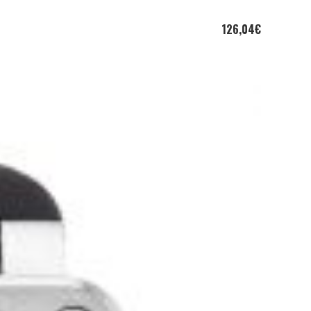
126,04
€