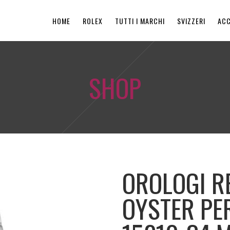
HOME
ROLEX
TUTTI I MARCHI
SVIZZERI
ACC
SHOP
OROLOGI R
OYSTER PE