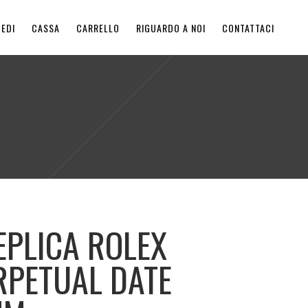
EDI
CASSA
CARRELLO
RIGUARDO A NOI
CONTATTACI
EPLICA ROLEX
RPETUAL DATE