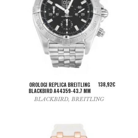
ADD TO CART
138,92
€
OROLOGI REPLICA BREITLING
BLACKBIRD A44359-43.7 MM
BLACKBIRD
,
BREITLING