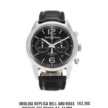
ADD TO CART
142,16
€
OROLOGI REPLICA BELL AND ROSS