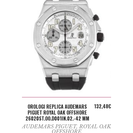
ADD TO CART
132,48
€
OROLOGI REPLICA AUDEMARS
PIGUET ROYAL OAK OFFSHORE
26020ST.OO.D001IN.02.-42 MM
AUDEMARS PIGUET
,
ROYAL OAK
OFFSHORE