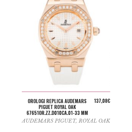
ADD TO CART
137,08
€
OROLOGI REPLICA AUDEMARS
PIGUET ROYAL OAK
67651OR.ZZ.D010CA.01-33 MM
AUDEMARS PIGUET
,
ROYAL OAK