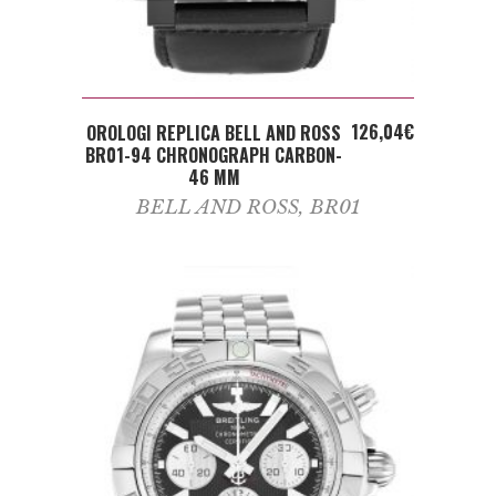
ADD TO CART
126,04
€
OROLOGI REPLICA BELL AND ROSS
BR01-94 CHRONOGRAPH CARBON-
46 MM
BELL AND ROSS
,
BR01