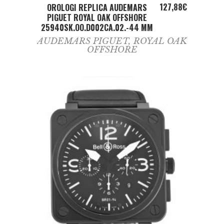
ADD TO CART
127,88
€
OROLOGI REPLICA AUDEMARS
PIGUET ROYAL OAK OFFSHORE
25940SK.OO.D002CA.02.-44 MM
AUDEMARS PIGUET
,
ROYAL OAK
OFFSHORE