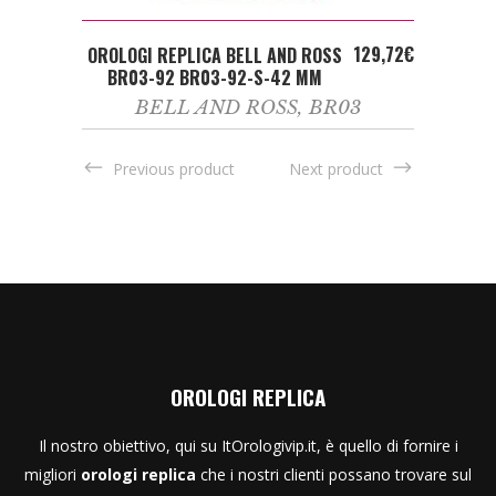
ADD TO CART
129,72
€
OROLOGI REPLICA BELL AND ROSS
BR03-92 BR03-92-S-42 MM
BELL AND ROSS
,
BR03
Previous product
Next product
OROLOGI REPLICA
Il nostro obiettivo, qui su ItOrologivip.it, è quello di fornire i
migliori
orologi replica
che i nostri clienti possano trovare sul