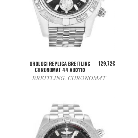
ADD TO CART
129,72
€
OROLOGI REPLICA BREITLING
CHRONOMAT 44 AB0110
BREITLING
,
CHRONOMAT