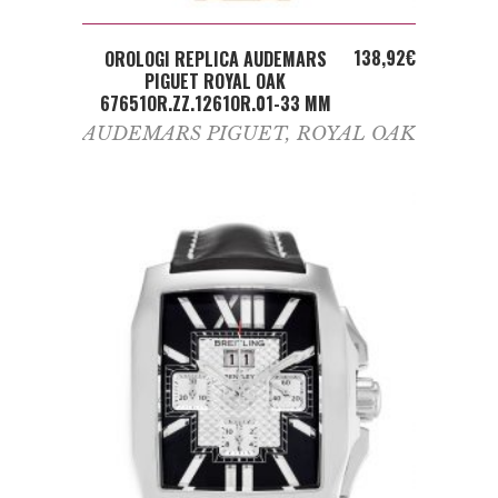
ADD TO CART
138,92
€
OROLOGI REPLICA AUDEMARS
PIGUET ROYAL OAK
67651OR.ZZ.1261OR.01-33 MM
AUDEMARS PIGUET
,
ROYAL OAK