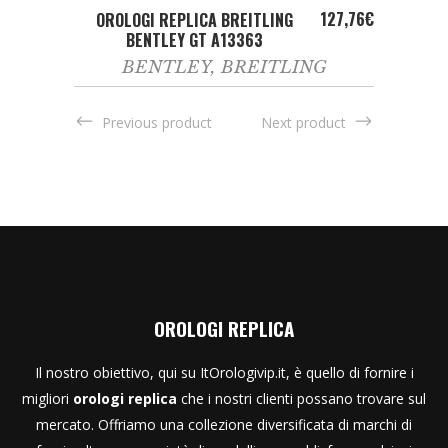
ADD TO CART
127,76
€
OROLOGI REPLICA BREITLING
BENTLEY GT A13363
BENTLEY
,
BREITLING
Previous product
Next product
OROLOGI REPLICA
Il nostro obiettivo, qui su ItOrologivip.it, è quello di fornire i
migliori
orologi replica
che i nostri clienti possano trovare sul
mercato. Offriamo una collezione diversificata di marchi di