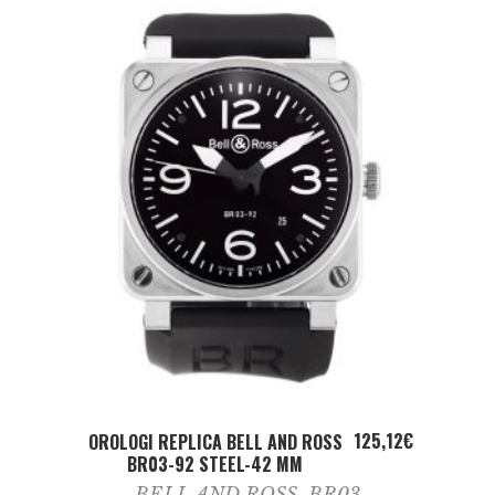
ADD TO CART
125,12
€
OROLOGI REPLICA BELL AND ROSS
BR03-92 STEEL-42 MM
BELL AND ROSS
,
BR03