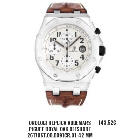
ADD TO CART
143,52
€
OROLOGI REPLICA AUDEMARS
PIGUET ROYAL OAK OFFSHORE
26170ST.OO.D091CR.01-42 MM