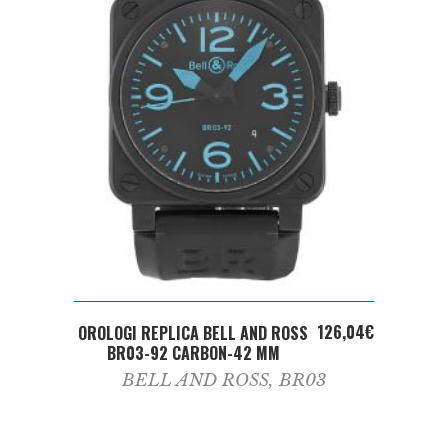
ADD TO CART
126,04
€
OROLOGI REPLICA BELL AND ROSS
BR03-92 CARBON-42 MM
BELL AND ROSS
,
BR03