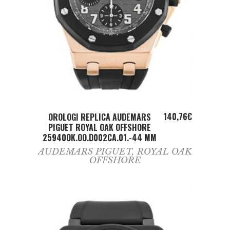
ADD TO CART
140,76
€
OROLOGI REPLICA AUDEMARS
PIGUET ROYAL OAK OFFSHORE
25940OK.OO.D002CA.01.-44 MM
AUDEMARS PIGUET
,
ROYAL OAK
OFFSHORE