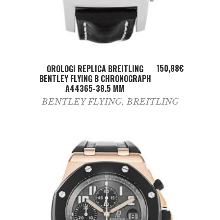
ADD TO CART
150,88
€
OROLOGI REPLICA BREITLING
BENTLEY FLYING B CHRONOGRAPH
A44365-38.5 MM
BENTLEY FLYING
,
BREITLING