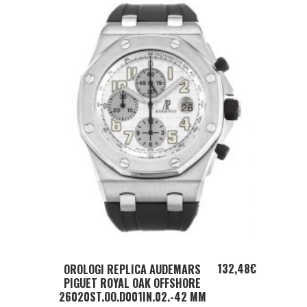
ADD TO CART
132,48
€
OROLOGI REPLICA AUDEMARS
PIGUET ROYAL OAK OFFSHORE
26020ST.OO.D001IN.02.-42 MM