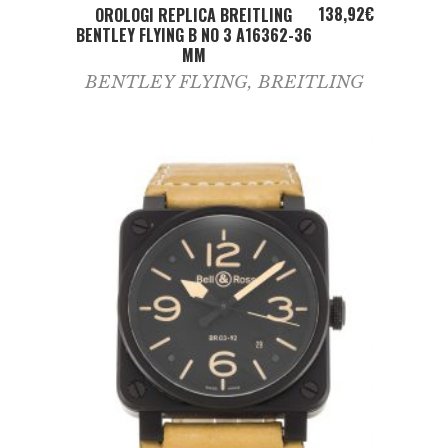
ADD TO CART
138,92
€
OROLOGI REPLICA BREITLING
BENTLEY FLYING B NO 3 A16362-36
MM
BENTLEY FLYING
,
BREITLING