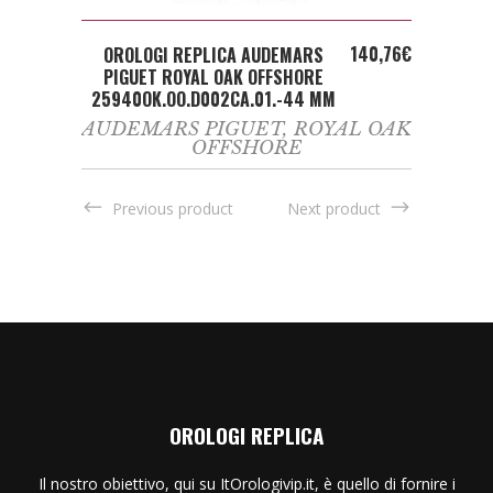
ADD TO CART
140,76
€
OROLOGI REPLICA AUDEMARS
PIGUET ROYAL OAK OFFSHORE
25940OK.OO.D002CA.01.-44 MM
AUDEMARS PIGUET
,
ROYAL OAK
OFFSHORE
Previous product
Next product
OROLOGI REPLICA
Il nostro obiettivo, qui su ItOrologivip.it, è quello di fornire i