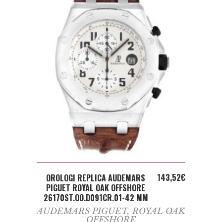
ADD TO CART
143,52
€
OROLOGI REPLICA AUDEMARS
PIGUET ROYAL OAK OFFSHORE
26170ST.OO.D091CR.01-42 MM
AUDEMARS PIGUET
,
ROYAL OAK
OFFSHORE