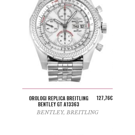
ADD TO CART
127,76
€
OROLOGI REPLICA BREITLING
BENTLEY GT A13363
BENTLEY
,
BREITLING