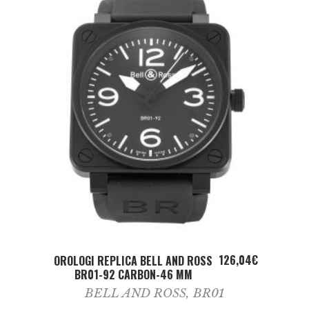
ADD TO CART
126,04
€
OROLOGI REPLICA BELL AND ROSS
BR01-92 CARBON-46 MM
BELL AND ROSS
,
BR01