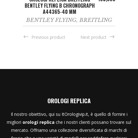
BENTLEY FLYING B CHRONOGRAPH
A44365-40 MM
BENTLEY FLYING
,
BREITLING
Previous product
Next product
OROLOGI REPLICA
Il nostro obiettivo, qui su ItOrologivip.it, è quello di fornire i
migliori
orologi replica
che i nostri clienti possano trovare sul
mercato. Offriamo una collezione diversificata di marchi di