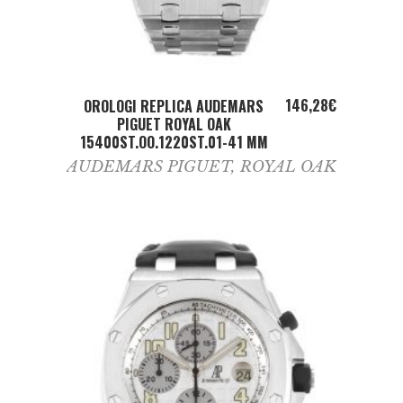
ADD TO CART
146,28
€
OROLOGI REPLICA AUDEMARS
PIGUET ROYAL OAK
15400ST.OO.1220ST.01-41 MM
AUDEMARS PIGUET
,
ROYAL OAK