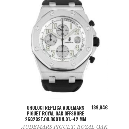
ADD TO CART
139,84
€
OROLOGI REPLICA AUDEMARS
PIGUET ROYAL OAK OFFSHORE
26020ST.OO.D001IN.01.-42 MM
AUDEMARS PIGUET
,
ROYAL OAK