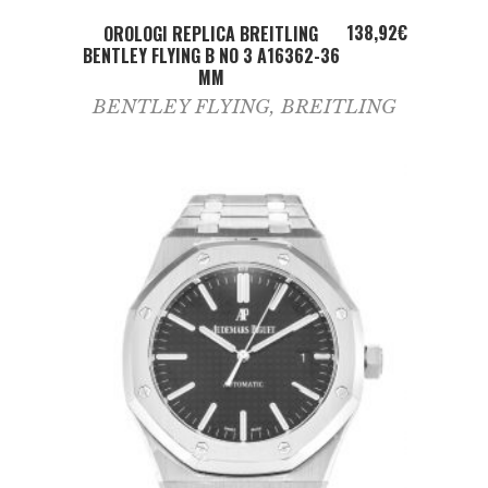
ADD TO CART
138,92
€
OROLOGI REPLICA BREITLING
BENTLEY FLYING B NO 3 A16362-36
MM
BENTLEY FLYING
,
BREITLING