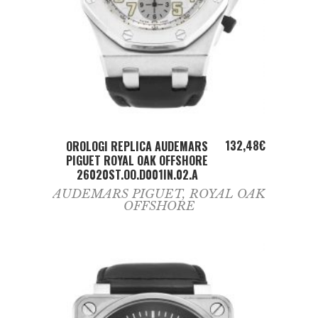
ADD TO CART
132,48
€
OROLOGI REPLICA AUDEMARS
PIGUET ROYAL OAK OFFSHORE
26020ST.OO.D001IN.02.A
AUDEMARS PIGUET
,
ROYAL OAK
OFFSHORE