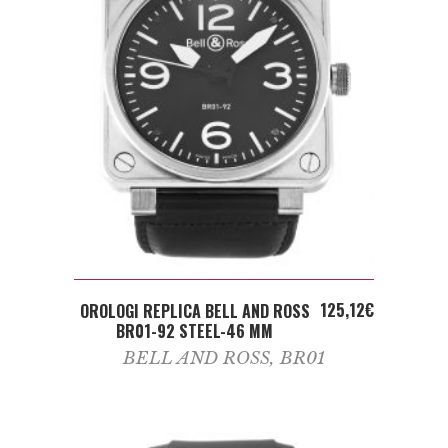
ADD TO CART
125,12
€
OROLOGI REPLICA BELL AND ROSS
BR01-92 STEEL-46 MM
BELL AND ROSS
,
BR01