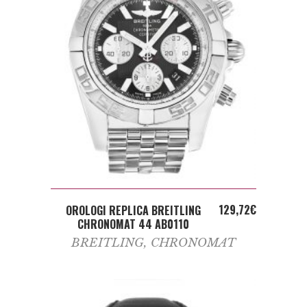
ADD TO CART
129,72
€
OROLOGI REPLICA BREITLING
CHRONOMAT 44 AB0110
BREITLING
,
CHRONOMAT