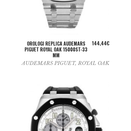
ADD TO CART
144,44
€
OROLOGI REPLICA AUDEMARS
PIGUET ROYAL OAK 15000ST-33
MM
AUDEMARS PIGUET
,
ROYAL OAK