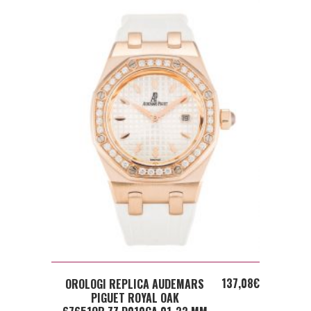
ADD TO CART
137,08
€
OROLOGI REPLICA AUDEMARS
PIGUET ROYAL OAK