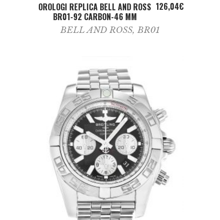
ADD TO CART
126,04
€
OROLOGI REPLICA BELL AND ROSS
BR01-92 CARBON-46 MM
BELL AND ROSS
,
BR01