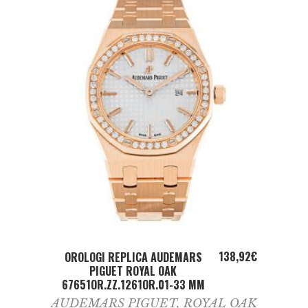
ADD TO CART
138,92
€
OROLOGI REPLICA AUDEMARS
PIGUET ROYAL OAK
67651OR.ZZ.1261OR.01-33 MM
AUDEMARS PIGUET
,
ROYAL OAK