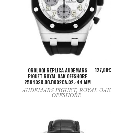
ADD TO CART
127,88
€
OROLOGI REPLICA AUDEMARS
PIGUET ROYAL OAK OFFSHORE
25940SK.OO.D002CA.02.-44 MM
AUDEMARS PIGUET
,
ROYAL OAK
OFFSHORE