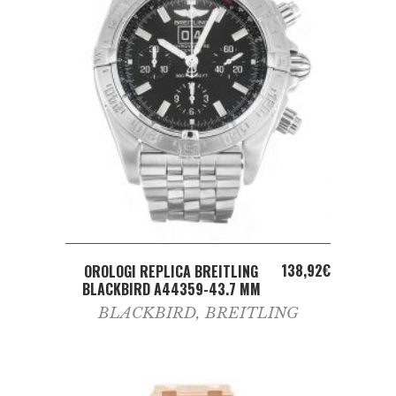
ADD TO CART
138,92
€
OROLOGI REPLICA BREITLING
BLACKBIRD A44359-43.7 MM
BLACKBIRD
,
BREITLING