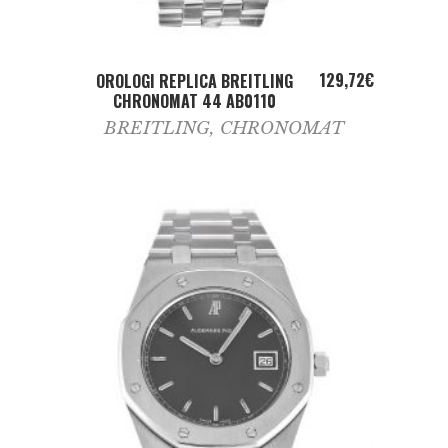
ADD TO CART
129,72
€
OROLOGI REPLICA BREITLING
CHRONOMAT 44 AB0110
BREITLING
,
CHRONOMAT