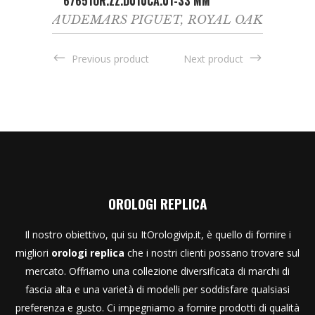
67651OR.ZZ.D010CA.01-33 MM
AUDEMARS PIGUET
,
ROYAL OAK
Previous product
Next product
OROLOGI REPLICA
Il nostro obiettivo, qui su ItOrologivip.it, è quello di fornire i
migliori
orologi replica
che i nostri clienti possano trovare sul
mercato. Offriamo una collezione diversificata di marchi di
fascia alta e una varietà di modelli per soddisfare qualsiasi
preferenza e gusto. Ci impegniamo a fornire prodotti di qualità