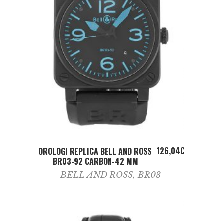
ADD TO CART
126,04
€
OROLOGI REPLICA BELL AND ROSS
BR03-92 CARBON-42 MM
BELL AND ROSS
,
BR03