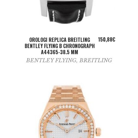
ADD TO CART
150,88
€
OROLOGI REPLICA BREITLING
BENTLEY FLYING B CHRONOGRAPH
A44365-38.5 MM
BENTLEY FLYING
,
BREITLING