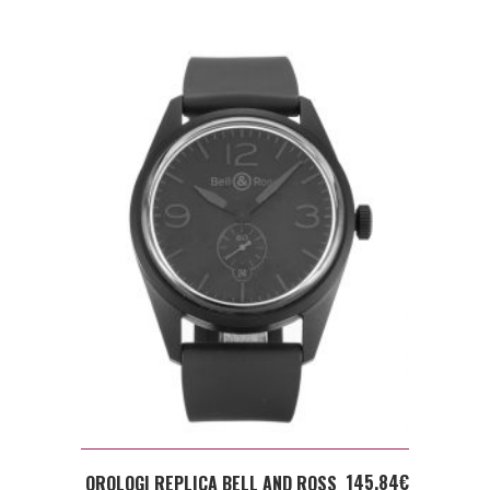
ADD TO CART
145,84
€
OROLOGI REPLICA BELL AND ROSS