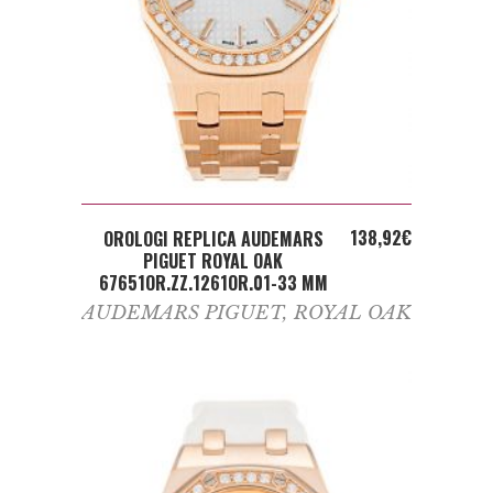
ADD TO CART
138,92
€
OROLOGI REPLICA AUDEMARS
PIGUET ROYAL OAK
67651OR.ZZ.1261OR.01-33 MM
AUDEMARS PIGUET
,
ROYAL OAK