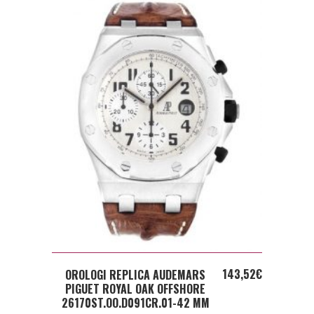
ADD TO CART
143,52
€
OROLOGI REPLICA AUDEMARS
PIGUET ROYAL OAK OFFSHORE
26170ST.OO.D091CR.01-42 MM