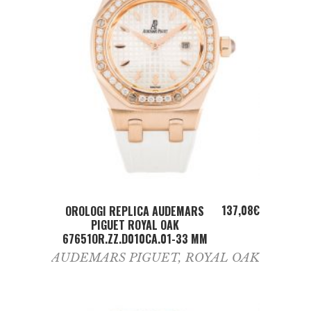
ADD TO CART
137,08
€
OROLOGI REPLICA AUDEMARS
PIGUET ROYAL OAK
67651OR.ZZ.D010CA.01-33 MM
AUDEMARS PIGUET
,
ROYAL OAK