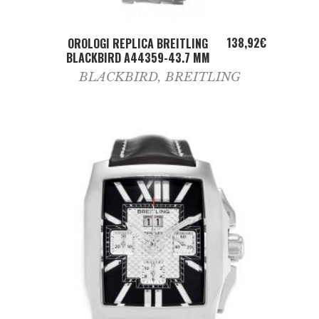
ADD TO CART
138,92
€
OROLOGI REPLICA BREITLING
BLACKBIRD A44359-43.7 MM
BLACKBIRD
,
BREITLING