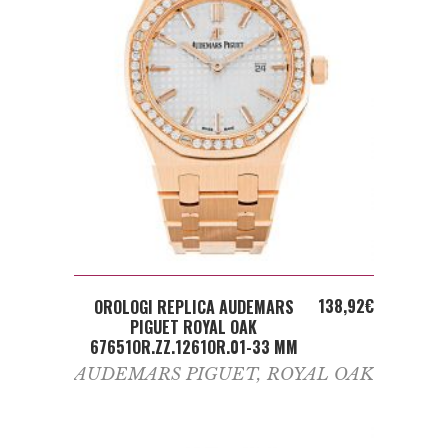
ADD TO CART
138,92
€
OROLOGI REPLICA AUDEMARS
PIGUET ROYAL OAK
67651OR.ZZ.1261OR.01-33 MM
AUDEMARS PIGUET
,
ROYAL OAK