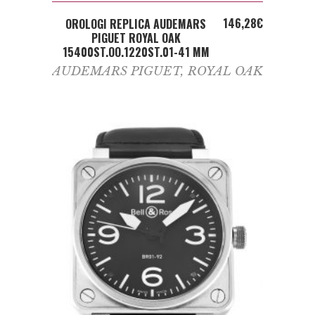
ADD TO CART
146,28
€
OROLOGI REPLICA AUDEMARS
PIGUET ROYAL OAK
15400ST.OO.1220ST.01-41 MM
AUDEMARS PIGUET
,
ROYAL OAK