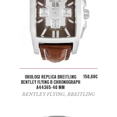
ADD TO CART
150,88
€
OROLOGI REPLICA BREITLING
BENTLEY FLYING B CHRONOGRAPH
A44365-40 MM
BENTLEY FLYING
,
BREITLING