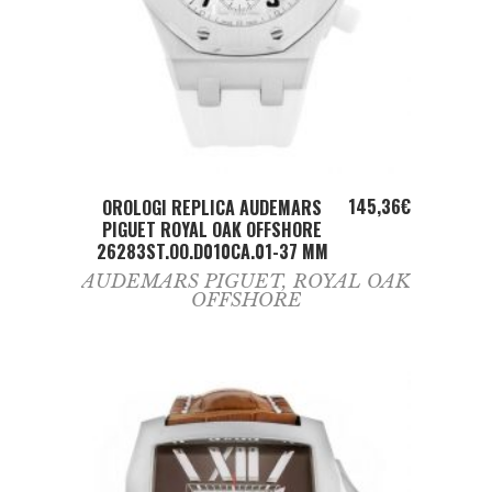
ADD TO CART
145,36
€
OROLOGI REPLICA AUDEMARS
PIGUET ROYAL OAK OFFSHORE
26283ST.OO.D010CA.01-37 MM
AUDEMARS PIGUET
,
ROYAL OAK
OFFSHORE