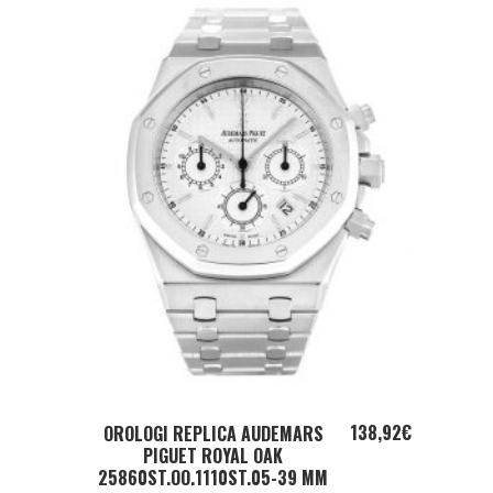
ADD TO CART
138,92
€
OROLOGI REPLICA AUDEMARS
PIGUET ROYAL OAK
25860ST.OO.1110ST.05-39 MM