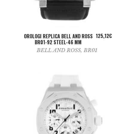
ADD TO CART
125,12
€
OROLOGI REPLICA BELL AND ROSS
BR01-92 STEEL-46 MM
BELL AND ROSS
,
BR01