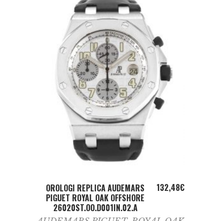
ADD TO CART
132,48
€
OROLOGI REPLICA AUDEMARS
PIGUET ROYAL OAK OFFSHORE
26020ST.OO.D001IN.02.A