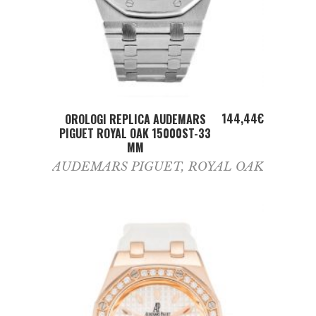
ADD TO CART
144,44
€
OROLOGI REPLICA AUDEMARS
PIGUET ROYAL OAK 15000ST-33
MM
AUDEMARS PIGUET
,
ROYAL OAK