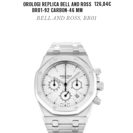
ADD TO CART
126,04
€
OROLOGI REPLICA BELL AND ROSS
BR01-92 CARBON-46 MM
BELL AND ROSS
,
BR01