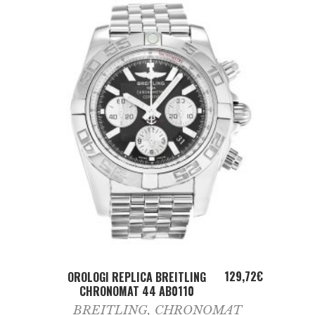
ADD TO CART
129,72
€
OROLOGI REPLICA BREITLING
CHRONOMAT 44 AB0110
BREITLING
,
CHRONOMAT