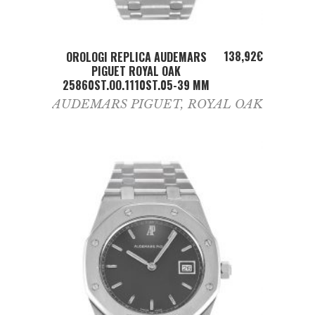
ADD TO CART
138,92
€
OROLOGI REPLICA AUDEMARS
PIGUET ROYAL OAK
25860ST.OO.1110ST.05-39 MM
AUDEMARS PIGUET
,
ROYAL OAK