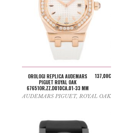
ADD TO CART
137,08
€
OROLOGI REPLICA AUDEMARS
PIGUET ROYAL OAK
67651OR.ZZ.D010CA.01-33 MM
AUDEMARS PIGUET
,
ROYAL OAK