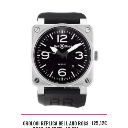
ADD TO CART
125,12
€
OROLOGI REPLICA BELL AND ROSS