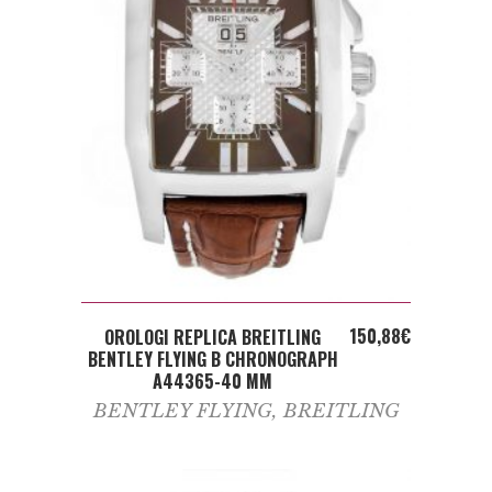
ADD TO CART
150,88
€
OROLOGI REPLICA BREITLING
BENTLEY FLYING B CHRONOGRAPH
A44365-40 MM
BENTLEY FLYING
,
BREITLING