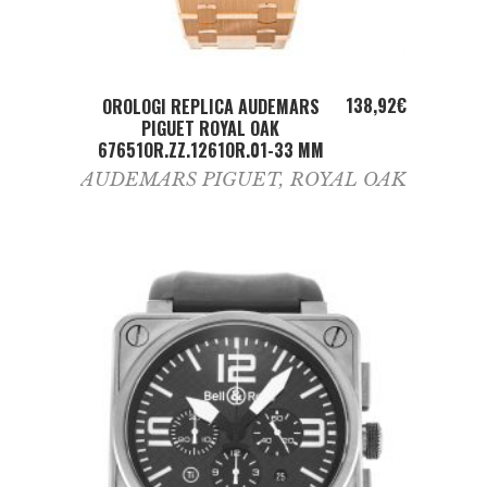
ADD TO CART
138,92
€
OROLOGI REPLICA AUDEMARS
PIGUET ROYAL OAK
67651OR.ZZ.1261OR.01-33 MM
AUDEMARS PIGUET
,
ROYAL OAK