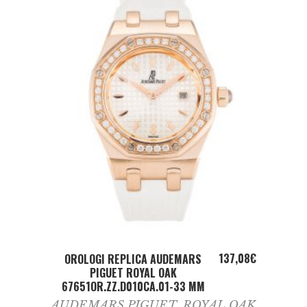
ADD TO CART
137,08
€
OROLOGI REPLICA AUDEMARS
PIGUET ROYAL OAK
67651OR.ZZ.D010CA.01-33 MM
AUDEMARS PIGUET
,
ROYAL OAK