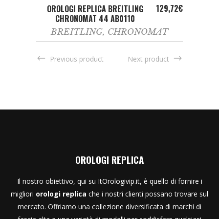
ADD TO CART
129,72
€
OROLOGI REPLICA BREITLING
CHRONOMAT 44 AB0110
BREITLING
,
CHRONOMAT
Previous product
Next product
OROLOGI REPLICA
Il nostro obiettivo, qui su ItOrologivip.it, è quello di fornire i
migliori
orologi replica
che i nostri clienti possano trovare sul
mercato. Offriamo una collezione diversificata di marchi di