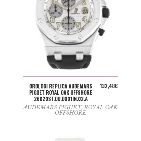
ADD TO CART
132,48
€
OROLOGI REPLICA AUDEMARS
PIGUET ROYAL OAK OFFSHORE
26020ST.OO.D001IN.02.A
AUDEMARS PIGUET
,
ROYAL OAK
OFFSHORE