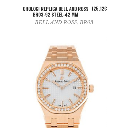
ADD TO CART
125,12
€
OROLOGI REPLICA BELL AND ROSS
BR03-92 STEEL-42 MM
BELL AND ROSS
,
BR03