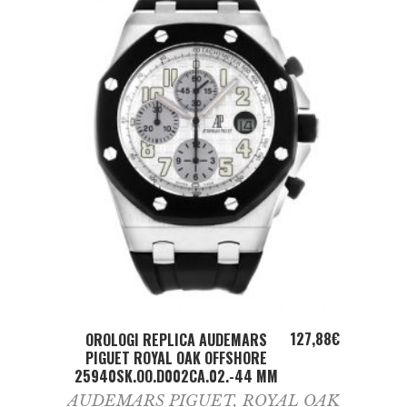
ADD TO CART
127,88
€
OROLOGI REPLICA AUDEMARS
PIGUET ROYAL OAK OFFSHORE
25940SK.OO.D002CA.02.-44 MM
AUDEMARS PIGUET
,
ROYAL OAK