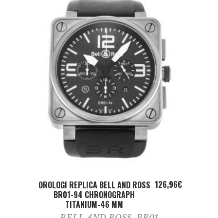
ADD TO CART
126,96
€
OROLOGI REPLICA BELL AND ROSS
BR01-94 CHRONOGRAPH
TITANIUM-46 MM
BELL AND ROSS
,
BR01