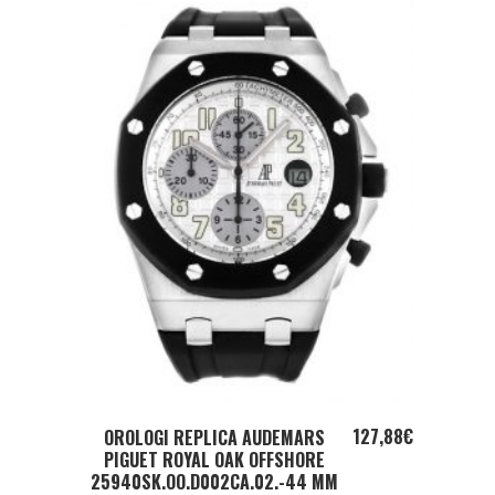
ADD TO CART
127,88
€
OROLOGI REPLICA AUDEMARS
PIGUET ROYAL OAK OFFSHORE
25940SK.OO.D002CA.02.-44 MM