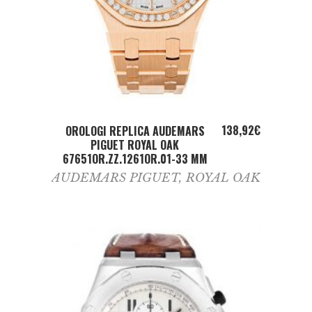
ADD TO CART
138,92
€
OROLOGI REPLICA AUDEMARS
PIGUET ROYAL OAK
67651OR.ZZ.1261OR.01-33 MM
AUDEMARS PIGUET
,
ROYAL OAK