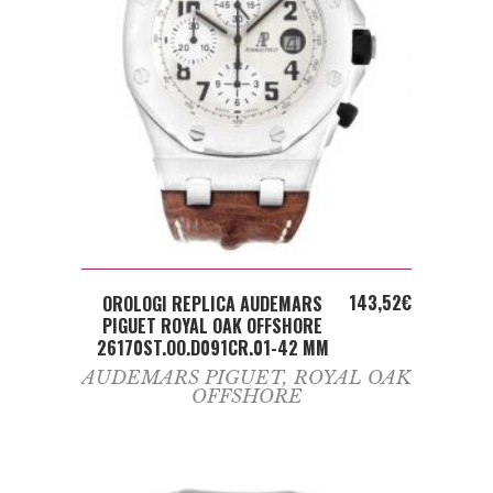
ADD TO CART
143,52
€
OROLOGI REPLICA AUDEMARS
PIGUET ROYAL OAK OFFSHORE
26170ST.OO.D091CR.01-42 MM
AUDEMARS PIGUET
,
ROYAL OAK
OFFSHORE