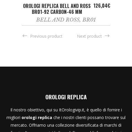
ADD TO CART
126,04
€
OROLOGI REPLICA BELL AND ROSS
BR01-92 CARBON-46 MM
BELL AND ROSS
,
BR01
Previous product
Next product
OROLOGI REPLICA
Il nostro obiettivo, qui su ItOrologivip.it, è quello di fornire i
migliori
orologi replica
che i nostri clienti possano trovare sul
mercato. Offriamo una collezione diversificata di marchi di