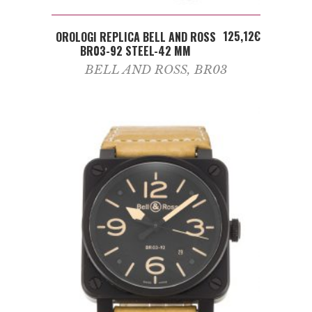
ADD TO CART
125,12
€
OROLOGI REPLICA BELL AND ROSS
BR03-92 STEEL-42 MM
BELL AND ROSS
,
BR03