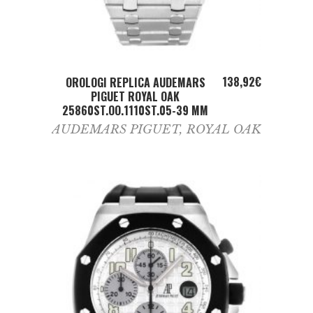
ADD TO CART
138,92
€
OROLOGI REPLICA AUDEMARS
PIGUET ROYAL OAK
25860ST.OO.1110ST.05-39 MM
AUDEMARS PIGUET
,
ROYAL OAK