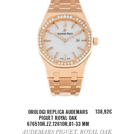
ADD TO CART
138,92
€
OROLOGI REPLICA AUDEMARS
PIGUET ROYAL OAK
67651OR.ZZ.1261OR.01-33 MM
AUDEMARS PIGUET
,
ROYAL OAK