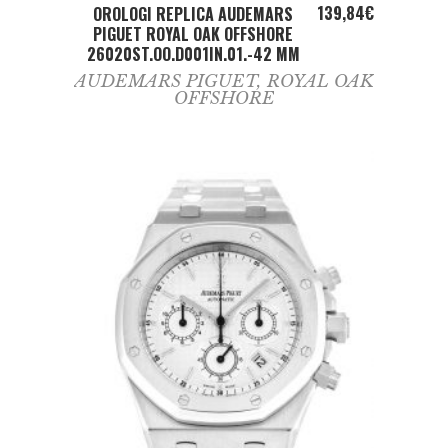
ADD TO CART
139,84
€
OROLOGI REPLICA AUDEMARS
PIGUET ROYAL OAK OFFSHORE
26020ST.OO.D001IN.01.-42 MM
AUDEMARS PIGUET
,
ROYAL OAK
OFFSHORE