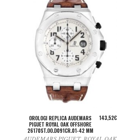
ADD TO CART
143,52
€
OROLOGI REPLICA AUDEMARS
PIGUET ROYAL OAK OFFSHORE
26170ST.OO.D091CR.01-42 MM
AUDEMARS PIGUET
,
ROYAL OAK