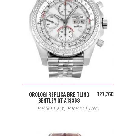
ADD TO CART
127,76
€
OROLOGI REPLICA BREITLING
BENTLEY GT A13363
BENTLEY
,
BREITLING