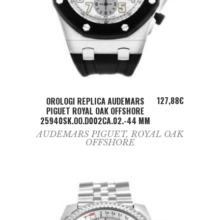
ADD TO CART
127,88
€
OROLOGI REPLICA AUDEMARS
PIGUET ROYAL OAK OFFSHORE
25940SK.OO.D002CA.02.-44 MM
AUDEMARS PIGUET
,
ROYAL OAK
OFFSHORE