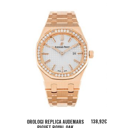
ADD TO CART
138,92
€
OROLOGI REPLICA AUDEMARS
PIGUET ROYAL OAK