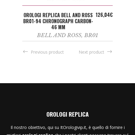
ADD TO CART
126,04
€
OROLOGI REPLICA BELL AND ROSS
BR01-94 CHRONOGRAPH CARBON-
46 MM
BELL AND ROSS
,
BR01
Previous product
Next product
OROLOGI REPLICA
Il nostro obiettivo, qui su ItOrologivip.it, è quello di fornire i