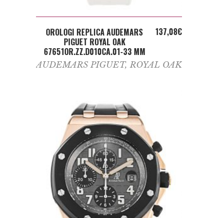
ADD TO CART
137,08
€
OROLOGI REPLICA AUDEMARS
PIGUET ROYAL OAK
67651OR.ZZ.D010CA.01-33 MM
AUDEMARS PIGUET
,
ROYAL OAK