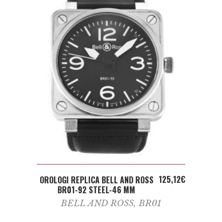
ADD TO CART
125,12
€
OROLOGI REPLICA BELL AND ROSS
BR01-92 STEEL-46 MM
BELL AND ROSS
,
BR01