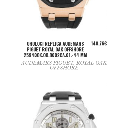
ADD TO CART
140,76
€
OROLOGI REPLICA AUDEMARS
PIGUET ROYAL OAK OFFSHORE
25940OK.OO.D002CA.01.-44 MM
AUDEMARS PIGUET
,
ROYAL OAK
OFFSHORE