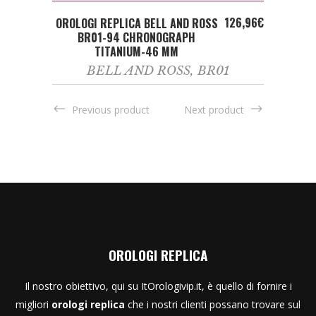
ADD TO CART
126,96
€
OROLOGI REPLICA BELL AND ROSS
BR01-94 CHRONOGRAPH
TITANIUM-46 MM
BELL AND ROSS
,
BR01
Previous product
Next product
OROLOGI REPLICA
Il nostro obiettivo, qui su ItOrologivip.it, è quello di fornire i
migliori
orologi replica
che i nostri clienti possano trovare sul