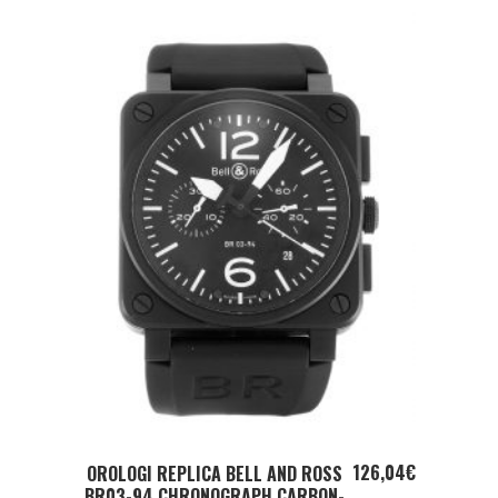
ADD TO CART
126,04
€
OROLOGI REPLICA BELL AND ROSS
BR03-94 CHRONOGRAPH CARBON-