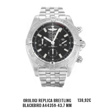
ADD TO CART
138,92
€
OROLOGI REPLICA BREITLING
BLACKBIRD A44359-43.7 MM