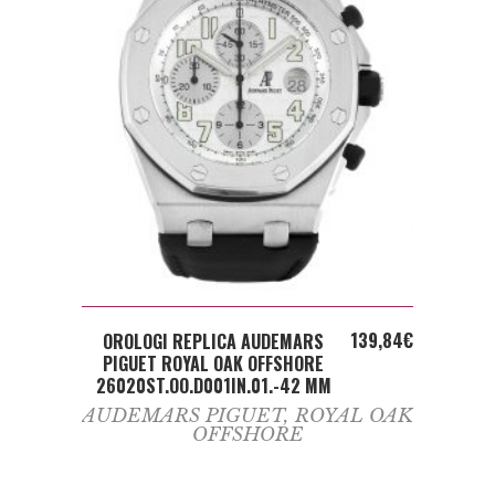
ADD TO CART
139,84
€
OROLOGI REPLICA AUDEMARS
PIGUET ROYAL OAK OFFSHORE
26020ST.OO.D001IN.01.-42 MM
AUDEMARS PIGUET
,
ROYAL OAK
OFFSHORE