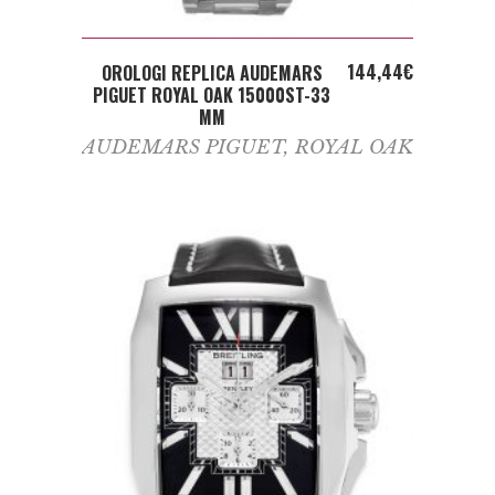
ADD TO CART
144,44
€
OROLOGI REPLICA AUDEMARS
PIGUET ROYAL OAK 15000ST-33
MM
AUDEMARS PIGUET
,
ROYAL OAK