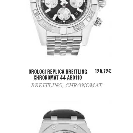
ADD TO CART
129,72
€
OROLOGI REPLICA BREITLING
CHRONOMAT 44 AB0110
BREITLING
,
CHRONOMAT