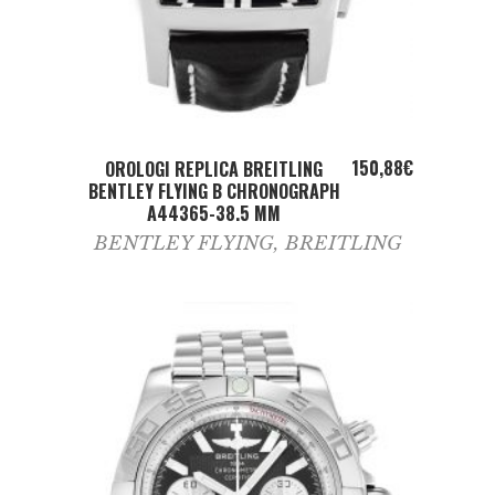
ADD TO CART
150,88
€
OROLOGI REPLICA BREITLING
BENTLEY FLYING B CHRONOGRAPH
A44365-38.5 MM
BENTLEY FLYING
,
BREITLING