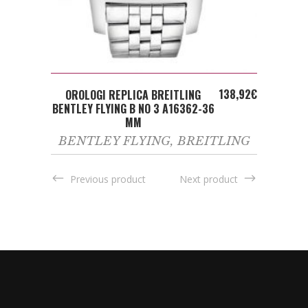
ADD TO CART
138,92
€
OROLOGI REPLICA BREITLING
BENTLEY FLYING B NO 3 A16362-36
MM
BENTLEY FLYING
,
BREITLING
Previous product
Next product