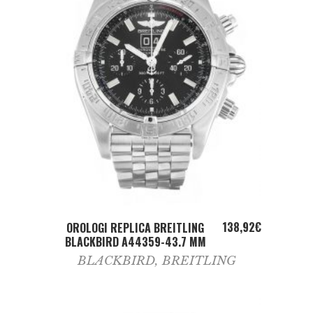
ADD TO CART
138,92
€
OROLOGI REPLICA BREITLING
BLACKBIRD A44359-43.7 MM
BLACKBIRD
,
BREITLING