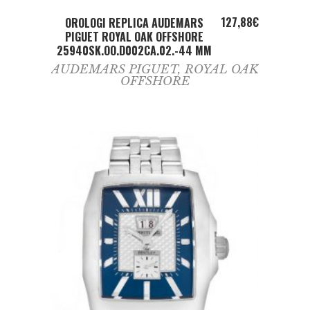
ADD TO CART
127,88
€
OROLOGI REPLICA AUDEMARS
PIGUET ROYAL OAK OFFSHORE
25940SK.OO.D002CA.02.-44 MM
AUDEMARS PIGUET
,
ROYAL OAK
OFFSHORE