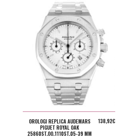
ADD TO CART
138,92
€
OROLOGI REPLICA AUDEMARS
PIGUET ROYAL OAK
25860ST.OO.1110ST.05-39 MM