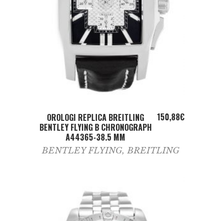
ADD TO CART
150,88
€
OROLOGI REPLICA BREITLING
BENTLEY FLYING B CHRONOGRAPH
A44365-38.5 MM
BENTLEY FLYING
,
BREITLING