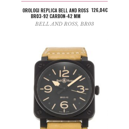
ADD TO CART
126,04
€
OROLOGI REPLICA BELL AND ROSS
BR03-92 CARBON-42 MM
BELL AND ROSS
,
BR03